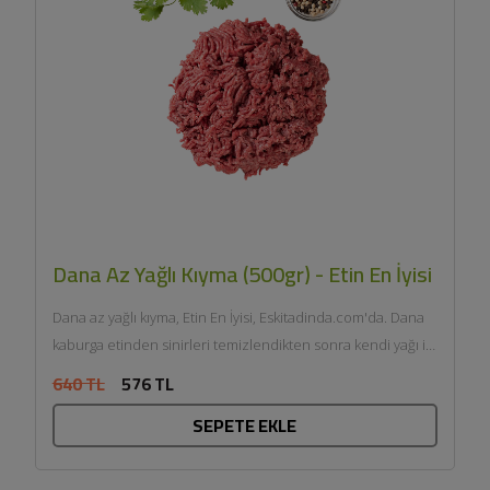
Dana Az Yağlı Kıyma (500gr) - Etin En İyisi
Dana az yağlı kıyma, Etin En İyisi, Eskitadinda.com'da. Dana
kaburga etinden sinirleri temizlendikten sonra kendi yağı ile
çift...
640 TL
576 TL
SEPETE EKLE