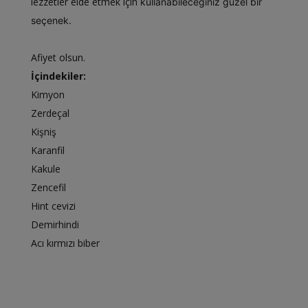
lezzetler elde etmek için
kullanabileceğiniz
güzel bir
seçenek.
Afiyet olsun.
İçindekiler:
Kimyon
Zerdeçal
Kişniş
Karanfil
Kakule
Zencefil
Hint cevizi
Demirhindi
Acı kırmızı biber