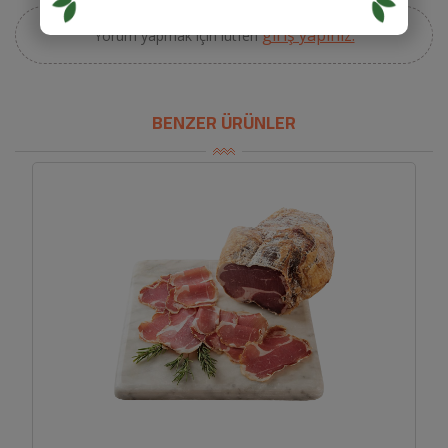
giriş yapınız.
Yorum yapmak için lütfen
BENZER ÜRÜNLER