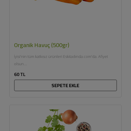
Organik Havuç (500gr)
İyisi'nin tüm katkısız ürünleri Eskitadında.com'da. Afiyet
olsun....
60 TL
SEPETE EKLE