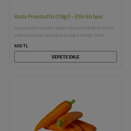
Kuzu Prosciutto (70gr) - Etin En İyisi
Kuzu (Lamb) Prosciutto, İtalyan salamura tekniği ile marine
edilmiş kuzu but, ısıtılarak ya da soğuk tüketilir. Afiyet
olsun....
450 TL
SEPETE EKLE