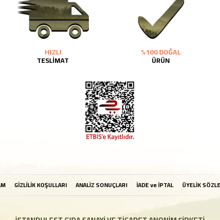
HIZLI
%100 DOĞAL
TESLİMAT
ÜRÜN
AM
GİZLİLİK KOŞULLARI
ANALİZ SONUÇLARI
İADE ve İPTAL
ÜYELİK SÖZL