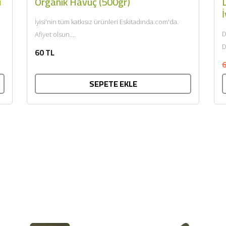
i
Organik Havuç (500gr)
D
İ
İyisi'nin tüm katkısız ürünleri Eskitadında.com'da.
D
Afiyet olsun....
D
60 TL
k
6
SEPETE EKLE