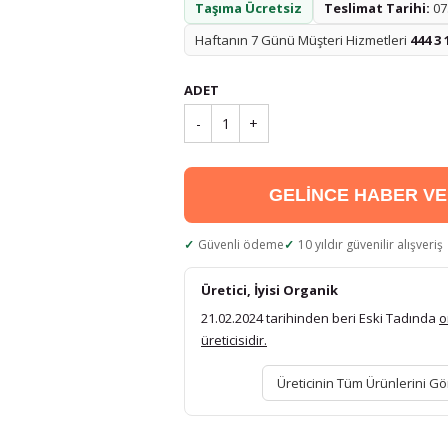
Taşıma Ücretsiz
Teslimat Tarihi:
07.
Haftanın 7 Günü Müşteri Hizmetleri
444 3 
ADET
-
1
+
GELİNCE HABER V
Güvenli ödeme
10 yıldır güvenilir alışveriş
Üretici, İyisi Organik
21.02.2024 tarihinden beri Eski Tadında
o
üreticisidir.
Üreticinin Tüm Ürünlerini Gö