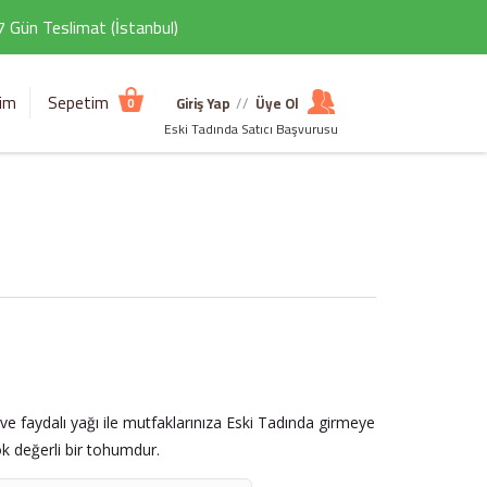
 7 Gün Teslimat (İstanbul)
şim
Sepetim
Giriş Yap
//
Üye Ol
0
Eski Tadında Satıcı Başvurusu
f ve faydalı yağı ile mutfaklarınıza Eski Tadında girmeye
k değerli bir tohumdur.