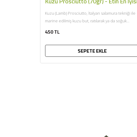
Kuzu Prosciutto (70gr) - Etin En İyis
Kuzu (Lamb) Prosciutto, İtalyan salamura tekniği ile
marine edilmiş kuzu but, ısıtılarak ya da soğuk
tüketilir. Afiyet olsun....
450 TL
SEPETE EKLE