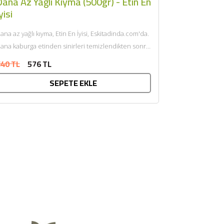
ana Az Yağlı Kıyma (500gr) - Etin En
yisi
ana az yağlı kıyma, Etin En İyisi, Eskitadinda.com'da.
ana kaburga etinden sinirleri temizlendikten sonra
endi yağı ile çift...
40 TL
576 TL
SEPETE EKLE