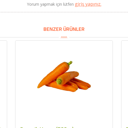
giriş yapınız.
Yorum yapmak için lütfen
BU HAFTANIN PLANLI İNDİRİMİ
BENZER ÜRÜNLER
2690,00 TL
Kaan Olgun Hasat
2071,30 TL
Naturel Sızma Zeytinyağı
(5lt, Soğuk Sıkım) - Bilgem
Zeytincilik
SEPETE EKLE