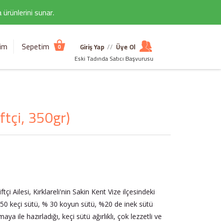
ürünlerini sunar.
şim
Sepetim
Giriş Yap
//
Üye Ol
0
Eski Tadında Satıcı Başvurusu
tçi, 350gr)
tçi Ailesi, Kırklareli'nin Sakin Kent Vize ilçesindeki
50 keçi sütü, % 30 koyun sütü, %20 de inek sütü
a ile hazırladığı, keçi sütü ağırlıklı, çok lezzetli ve