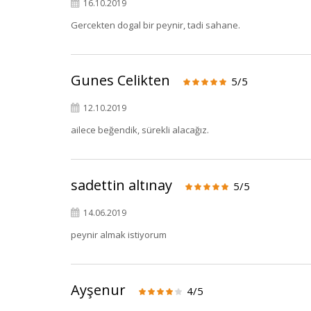
16.10.2019
Gercekten dogal bir peynir, tadi sahane.
Gunes Celikten
5/5
12.10.2019
ailece beğendik, sürekli alacağız.
sadettin altınay
5/5
14.06.2019
peynir almak istiyorum
Ayşenur
4/5