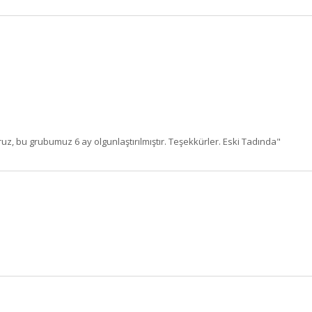
z, bu grubumuz 6 ay olgunlaştırılmıştır. Teşekkürler. Eski Tadında"
BU HAFTANIN PLANLI İNDİRİMİ
2320,00 TL
Sızma Zeytinyağı (2025
2100,00 TL
Yeni Hasat, Güney Ege, 5
Litre) - AtcaNova