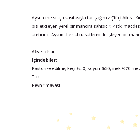
Aysun the sütçü vasıtasıyla tanıştığımız Çiftçi Ailesi, 
bizi etkileyen yerel bir mandıra sahibidir. Katkı mad
üreticidir. Aysun the sütçü sütlerini de işleyen bu mandı
Afiyet olsun.
İçindekiler:
Pastörize edilmiş keçi %50, koyun %30, inek %20 mev
Tuz
Peynir mayası