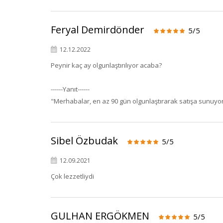
Feryal Demirdönder
5/5
12.12.2022
Peynir kaç ay olgunlaştırılıyor acaba?
------Yanıt------
"Merhabalar, en az 90 gün olgunlaştırarak satışa sunuyoru
Sibel Özbudak
5/5
12.09.2021
Çok lezzetliydi
GULHAN ERGÖKMEN
5/5