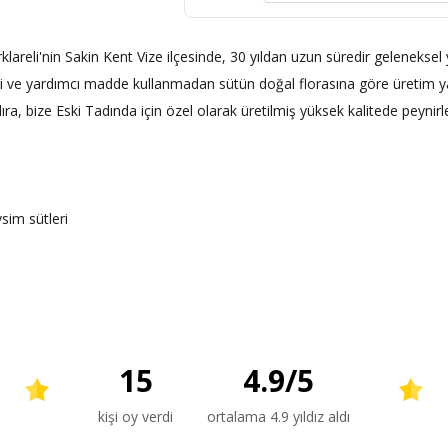
Kırklareli'nin Sakin Kent Vize ilçesinde, 30 yıldan uzun süredir gelenekse
desi ve yardımcı madde kullanmadan sütün doğal florasına göre üretim 
ra, bize Eski Tadında için özel olarak üretilmiş yüksek kalitede peynirler
sim sütleri
15
4.9
/
5
kişi oy verdi
ortalama 4.9 yıldız aldı