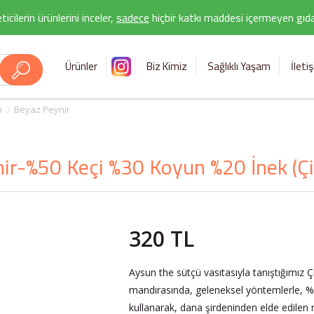
icilerin ürünlerini inceler,
sadece
hiçbir katkı maddesi içermeyen gıda 
Ürünler
Biz Kimiz
Sağlıklı Yaşam
İleti
i
Beyaz Peynir
ir-%50 Keçi %30 Koyun %20 İnek (Çif
320 TL
Aysun the sütçü vasıtasıyla tanıştığımız Çif
mandırasında, geleneksel yöntemlerle, %
kullanarak, dana şirdeninden elde edilen may