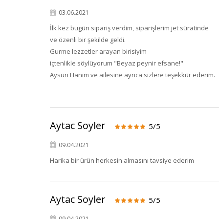
03.06.2021
İlk kez bugün sipariş verdim, siparişlerim jet süratinde
ve özenli bir şekilde geldi.
Gurme lezzetler arayan birisiyim
içtenlikle söylüyorum "Beyaz peynir efsane!"
Aysun Hanım ve ailesine ayrıca sizlere teşekkür ederim.
Aytac Soyler
5/5
09.04.2021
Harika bir ürün herkesin almasını tavsiye ederim
Aytac Soyler
5/5
09.04.2021