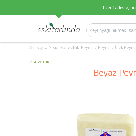
Eski Tadında, üret
Anasayfa
Süt, Kahvaltılık, Peynir
Peynir
İnek Peynir
GERİ DÖN
Beyaz Peyn