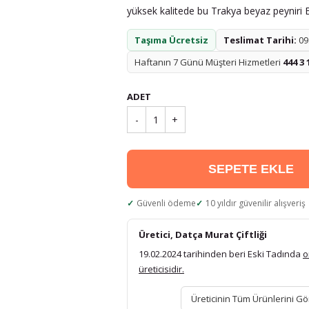
yüksek kalitede bu Trakya beyaz peyniri Es
Taşıma Ücretsiz
Teslimat Tarihi:
09.
Haftanın 7 Günü Müşteri Hizmetleri
444 3 
ADET
-
1
+
SEPETE EKLE
Güvenli ödeme
10 yıldır güvenilir alışveriş
Üretici, Datça Murat Çiftliği
19.02.2024 tarihinden beri Eski Tadında
o
üreticisidir.
Üreticinin Tüm Ürünlerini Gö