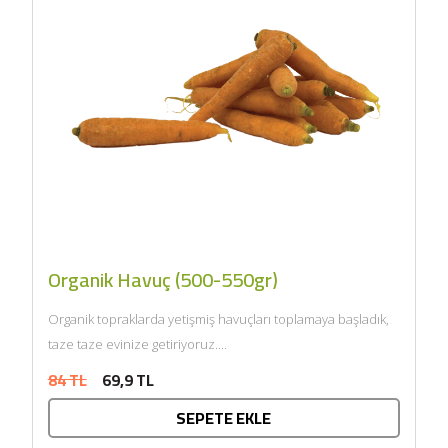
Organik Havuç (500-550gr)
Organik topraklarda yetişmiş havuçları toplamaya başladık,
taze taze evinize getiriyoruz....
84 TL
69,9 TL
SEPETE EKLE