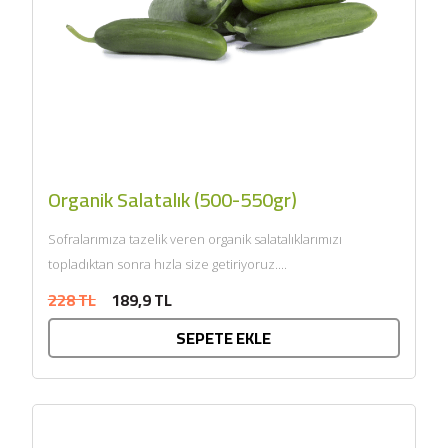
Organik Salatalık (500-550gr)
Sofralarımıza tazelik veren organik salatalıklarımızı
topladıktan sonra hızla size getiriyoruz....
228 TL
189,9 TL
SEPETE EKLE