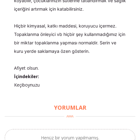
koyabilir, çocuklarınızın sütlerine tatlandırmak ve sağlık
içeriğini artırmak için katabilirsiniz.
Hiçbir kimyasal, katkı maddesi, koruyucu içermez.
Topaklanma önleyici vb hiçbir şey kullanmadığımız için
bir miktar topaklanma yapması normaldir. Serin ve
kuru yerde saklamaya özen gösterin.
Afiyet olsun.
İçindekiler:
Keçiboynuzu
YORUMLAR
×
BU HAFTANIN PLANLI İNDİRİMİ
Henüz bir yorum yapılmamış.