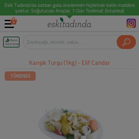
Eski Tadında'da satılan gıda ürünlerinim hiçbirinde katkı maddesi
yoktur. Soğutuculu Araçlar, 7 Gün Teslimat (İstanbul)
0
Planlı
İndirimler
Karışık Turşu (1kg) - Elif Candar
TÜKENDİ