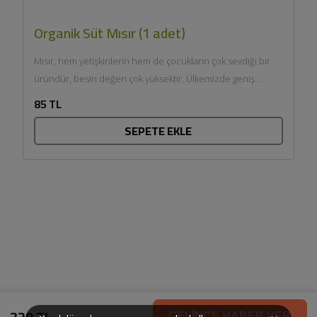
Organik Süt Mısır (1 adet)
Mısır, hem yetişkinlerin hem de çocukların çok sevdiği bir
üründür, besin değeri çok yüksektir. Ülkemizde geniş
anlamda...
85 TL
SEPETE EKLE
229 TL
GELİNCE HABER VER