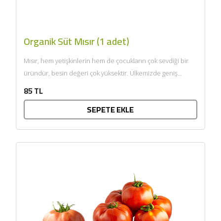
Organik Süt Mısır (1 adet)
Mısır, hem yetişkinlerin hem de çocukların çok sevdiği bir
üründür, besin değeri çok yüksektir. Ülkemizde geniş
anlamda...
85 TL
SEPETE EKLE