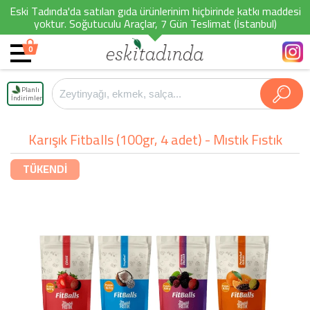
Eski Tadında'da satılan gıda ürünlerinim hiçbirinde katkı maddesi
yoktur. Soğutuculu Araçlar, 7 Gün Teslimat (İstanbul)
0
Planlı
İndirimler
Karışık Fitballs (100gr, 4 adet) - Mıstık Fıstık
TÜKENDİ