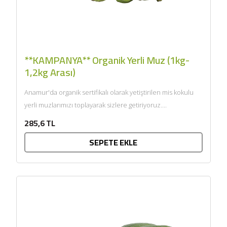
**KAMPANYA** Organik Yerli Muz (1kg-
1,2kg Arası)
Anamur'da organik sertifikalı olarak yetiştirilen mis kokulu
yerli muzlarımızı toplayarak sizlere getiriyoruz....
285,6 TL
SEPETE EKLE