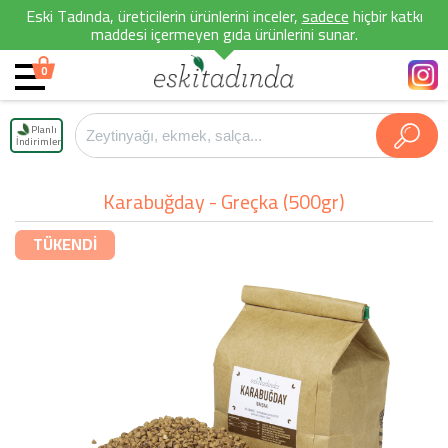
Eski Tadında, üreticilerin ürünlerini inceler,
sadece
hiçbir katkı
maddesi içermeyen gıda ürünlerini sunar.
0
Planlı
İndirimler
Karabuğday - Greçka (500gr)
TÜKENDİ