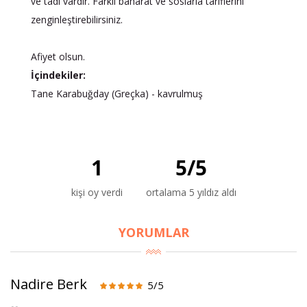
ve tadı vardır. Farklı baharat ve soslarla tariflerini
zenginleştirebilirsiniz.
Afiyet olsun.
İçindekiler:
Tane Karabuğday (Greçka) - kavrulmuş
1
5
/
5
kişi oy verdi
ortalama 5 yıldız aldı
YORUMLAR
Nadire Berk
5/5
×