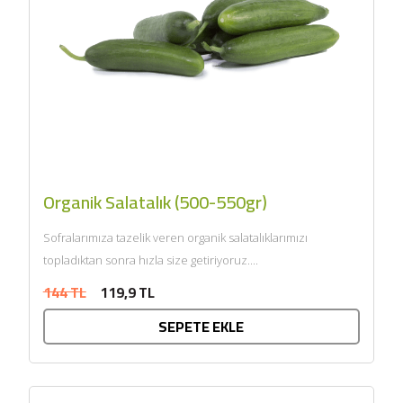
Organik Salatalık (500-550gr)
Sofralarımıza tazelik veren organik salatalıklarımızı
topladıktan sonra hızla size getiriyoruz....
144 TL
119,9 TL
SEPETE EKLE