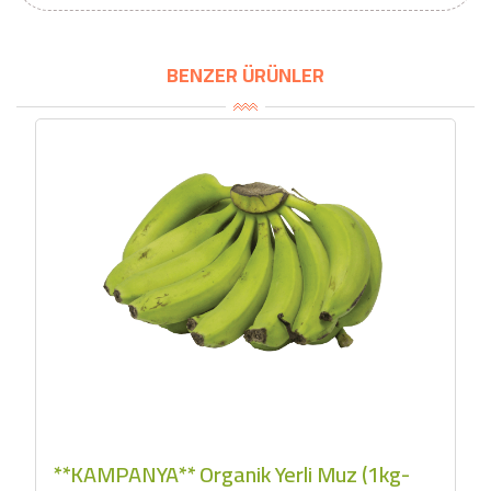
2071,30 TL
Naturel Sızma
Zeytinyağı (5lt, Soğuk
Sıkım) - Bilgem
BENZER ÜRÜNLER
Zeytincilik
SEPETE EKLE
**KAMPANYA** Organik Yerli Muz (1kg-