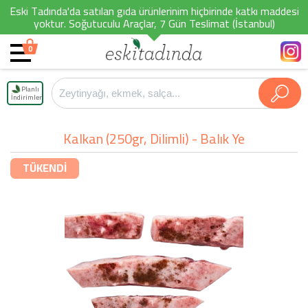
Eski Tadında'da satılan gıda ürünlerinim hiçbirinde katkı maddesi
yoktur. Soğutuculu Araçlar, 7 Gün Teslimat (İstanbul)
0
Planlı
İndirimler
Kalkan (250gr, Dilimli) - Balık Ye
TÜKENDİ