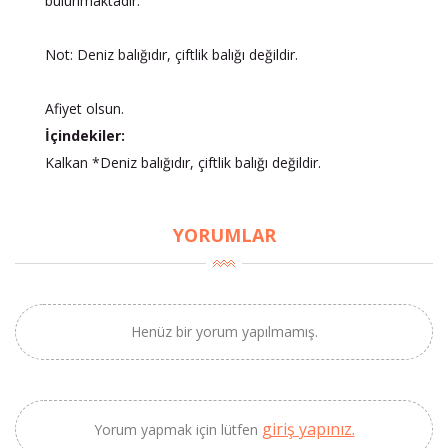
bulunmaktadır.
Not: Deniz balığıdır, çiftlik balığı değildir.
Afiyet olsun.
İçindekiler:
Kalkan *Deniz balığıdır, çiftlik balığı değildir.
YORUMLAR
Henüz bir yorum yapılmamış.
×
BU HAFTANIN PLANLI İNDİRİMİ
giriş yapınız.
2690,00 TL
Yorum yapmak için lütfen
Kaan Olgun Hasat