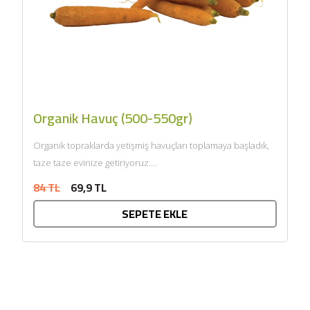
Organik Havuç (500-550gr)
Organik topraklarda yetişmiş havuçları toplamaya başladık,
taze taze evinize getiriyoruz....
84 TL
69,9 TL
SEPETE EKLE