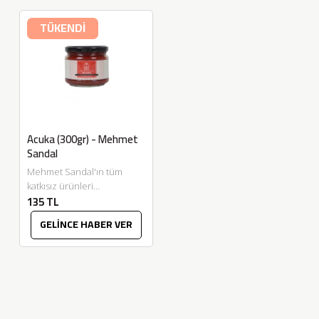
TÜKENDİ
Acuka (300gr) - Mehmet
Sandal
Mehmet Sandal'ın tüm
katkısız ürünleri
135 TL
Eskitadında.com'da.
Mehmet Sandal markalı tüm
GELİNCE HABER VER
salçalarımızın karışımıyla,
kendi özel reçetemiz ile
ürettiğimiz doğal...