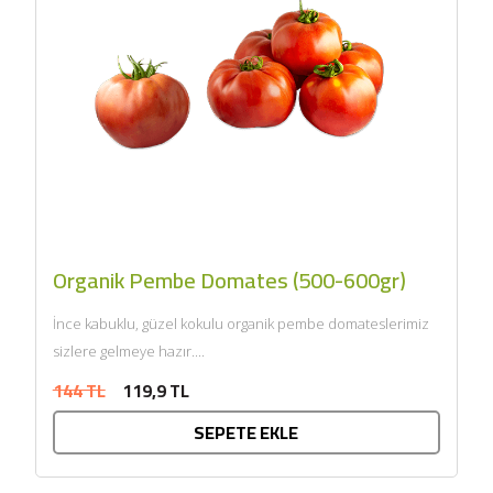
Organik Pembe Domates (500-600gr)
İnce kabuklu, güzel kokulu organik pembe domateslerimiz
sizlere gelmeye hazır....
144 TL
119,9 TL
SEPETE EKLE