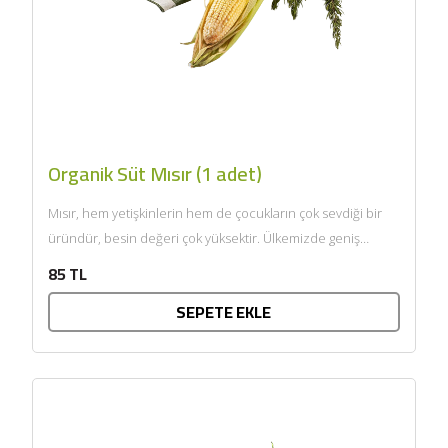
Organik Süt Mısır (1 adet)
Mısır, hem yetişkinlerin hem de çocukların çok sevdiği bir
üründür, besin değeri çok yüksektir. Ülkemizde geniş
anlamda...
85 TL
SEPETE EKLE