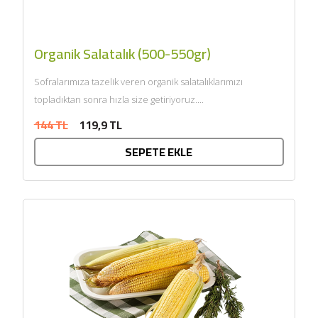
Organik Salatalık (500-550gr)
Sofralarımıza tazelik veren organik salatalıklarımızı
topladıktan sonra hızla size getiriyoruz....
144 TL
119,9 TL
SEPETE EKLE