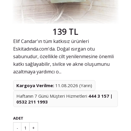
139 TL
Elif Candar'ın tüm katkısız ürünleri
Eskitadında.com'da. Doğal ısırgan otu
sabunudur, özellikle cilt yenilenmesine önemli
katkı sağlayabilir, sivilce ve akne oluşumunu
azaltmaya yardımcı o...
Kargoya Verilme:
11.08.2026 (Yarın)
Haftanın 7 Günü Müşteri Hizmetleri
444 3 157 |
0532 211 1993
ADET
-
1
+