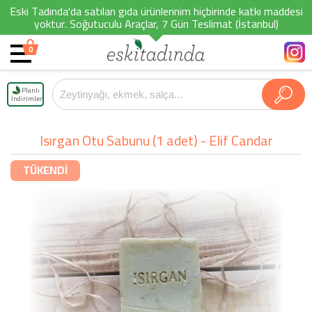
Eski Tadında'da satılan gıda ürünlerinim hiçbirinde katkı maddesi
yoktur. Soğutuculu Araçlar, 7 Gün Teslimat (İstanbul)
0
Planlı
İndirimler
Isırgan Otu Sabunu (1 adet) - Elif Candar
TÜKENDİ