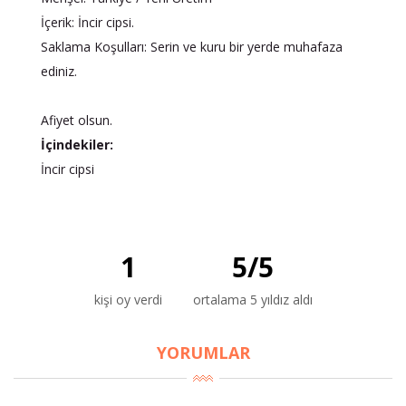
İçerik: İncir cipsi.
Saklama Koşulları: Serin ve kuru bir yerde muhafaza
ediniz.
Afiyet olsun.
İçindekiler:
İncir cipsi
×
BU HAFTANIN PLANLI İNDİRİMİ
1
5
/
5
2320,00 TL
Sızma Zeytinyağı
2100,00 TL
(2025 Yeni Hasat,
kişi oy verdi
ortalama 5 yıldız aldı
Güney Ege, 5 Litre) -
AtcaNova
YORUMLAR