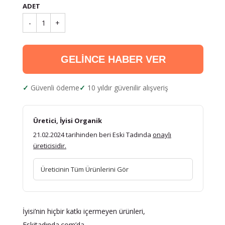
ADET
-
1
+
GELİNCE HABER VER
Güvenli ödeme
10 yıldır güvenilir alışveriş
Üretici, İyisi Organik
21.02.2024 tarihinden beri Eski Tadında
onaylı
üreticisidir.
Üreticinin Tüm Ürünlerini Gör
İyisi’nin hiçbir katkı içermeyen ürünleri,
Eskitadında.com’da.