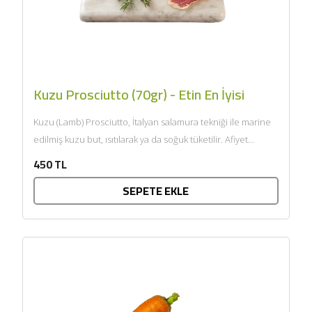
Kuzu Prosciutto (70gr) - Etin En İyisi
Kuzu (Lamb) Prosciutto, İtalyan salamura tekniği ile marine
edilmiş kuzu but, ısıtılarak ya da soğuk tüketilir. Afiyet
olsun....
450 TL
SEPETE EKLE