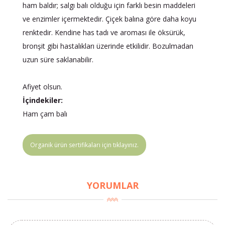
ham baldır; salgı balı olduğu için farklı besin maddeleri
ve enzimler içermektedir. Çiçek balına göre daha koyu
renktedir. Kendine has tadı ve aroması ile öksürük,
bronşit gibi hastalıkları üzerinde etkilidir. Bozulmadan
uzun süre saklanabilir.
Afiyet olsun.
İçindekiler:
×
Ham çam balı
BU HAFTANIN PLANLI İNDİRİMİ
2690,00 TL
Kaan Olgun Hasat
Organik ürün sertifikaları için tıklayınız.
2071,30 TL
Naturel Sızma
Zeytinyağı (5lt, Soğuk
Sıkım) - Bilgem
YORUMLAR
Zeytincilik