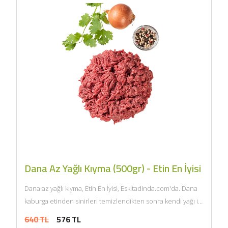
Dana Az Yağlı Kıyma (500gr) - Etin En İyisi
Dana az yağlı kıyma, Etin En İyisi, Eskitadinda.com'da. Dana
kaburga etinden sinirleri temizlendikten sonra kendi yağı ile
çift...
640 TL
576 TL