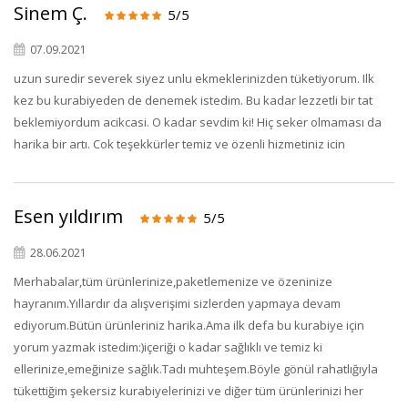
Sinem Ç.
5/5
07.09.2021
uzun suredir severek siyez unlu ekmeklerinizden tüketiyorum. Ilk
kez bu kurabiyeden de denemek istedim. Bu kadar lezzetli bir tat
beklemiyordum acikcasi. O kadar sevdim ki! Hiç seker olmaması da
harika bir artı. Cok teşekkürler temiz ve özenli hizmetiniz icin
Esen yıldırım
5/5
28.06.2021
Merhabalar,tüm ürünlerinize,paketlemenize ve özeninize
hayranım.Yıllardır da alışverişimi sizlerden yapmaya devam
ediyorum.Bütün ürünleriniz harika.Ama ilk defa bu kurabiye için
yorum yazmak istedim:)içeriği o kadar sağlıklı ve temiz ki
ellerinize,emeğinize sağlık.Tadı muhteşem.Böyle gönül rahatlığıyla
tükettiğim şekersiz kurabiyelerinizi ve diğer tüm ürünlerinizi her