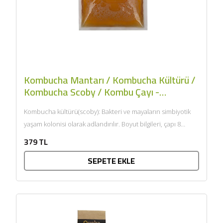
Kombucha Mantarı / Kombucha Kültürü /
Kombucha Scoby / Kombu Çayı -
KombuScoby
Kombucha kültürü(scoby): Bakteri ve mayaların simbiyotik
yaşam kolonisi olarak adlandırılır. Boyut bilgileri, çapı 8
cm'dir. Kısaltılmış adı...
379 TL
SEPETE EKLE