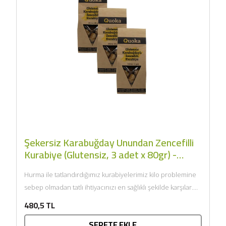
Şekersiz Karabuğday Unundan Zencefilli
Kurabiye (Glutensiz, 3 adet x 80gr) -
Quoka
Hurma ile tatlandırdığımız kurabiyelerimiz kilo problemine
sebep olmadan tatlı ihtiyacınızı en sağlıklı şekilde karşılar.
Rafine şeker içermez. Koruyucu içermez. GDO...
480,5 TL
SEPETE EKLE