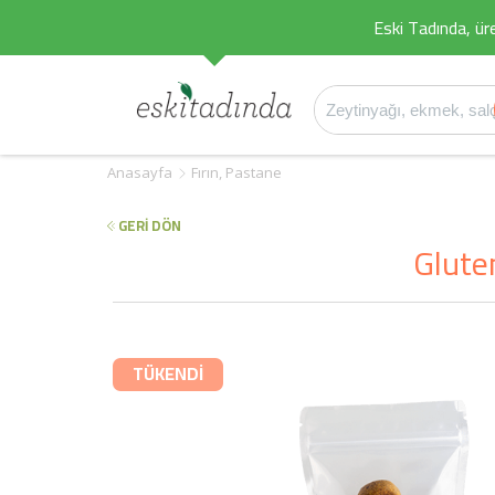
Eski Tadında, üret
Anasayfa
Fırın, Pastane
GERİ DÖN
Glute
TÜKENDİ