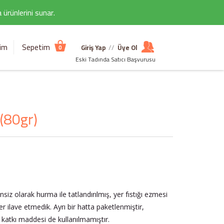
ürünlerini sunar.
şim
Sepetim
Giriş Yap
//
Üye Ol
0
Eski Tadında Satıcı Başvurusu
(80gr)
iz olarak hurma ile tatlandırılmış, yer fıstığı ezmesi
ker ilave etmedik. Ayrı bir hatta paketlenmiştir,
 katkı maddesi de kullanılmamıştır.