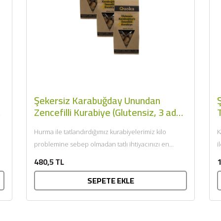
Şekersiz Karabuğday Unundan
Zencefilli Kurabiye (Glutensiz, 3 adet
T
x 80gr) - Quoka
Hurma ile tatlandırdığımız kurabiyelerimiz kilo
K
problemine sebep olmadan tatlı ihtiyacınızı en
i
sağlıklı şekilde karşılar. Rafine şeker içermez.
s
480,5 TL
1
Koruyucu içermez. GDO...
SEPETE EKLE