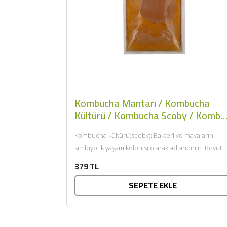
Kombucha Mantarı / Kombucha
Kültürü / Kombucha Scoby / Kombu
Çayı - KombuScoby
Kombucha kültürü(scoby): Bakteri ve mayaların
simbiyotik yaşam kolonisi olarak adlandırılır. Boyut
bilgileri, çapı 8 cm'dir. Kısaltılmış adı...
379 TL
SEPETE EKLE