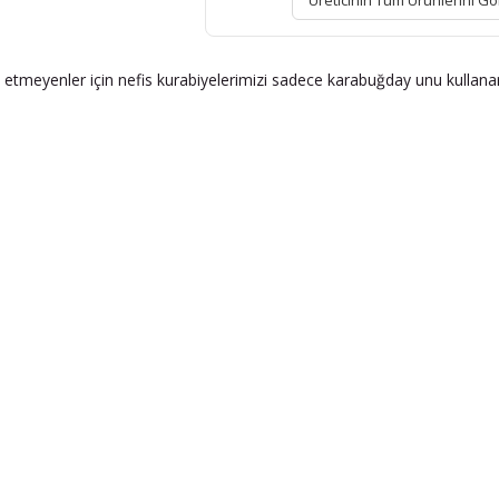
Üreticinin Tüm Ürünlerini Gö
etmeyenler için nefis kurabiyelerimizi sadece karabuğday unu kullanarak 