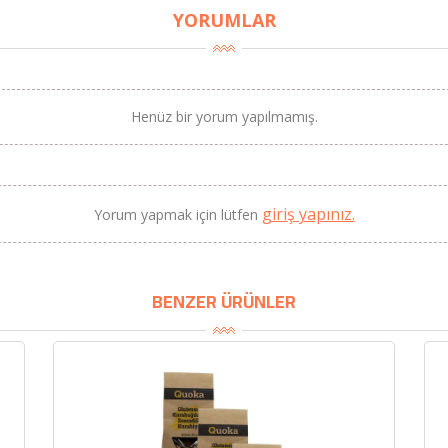
YORUMLAR
Henüz bir yorum yapılmamış.
BU HAFTANIN PLANLI İNDİRİMİ
2690,00 TL
Kaan Olgun Hasat
giriş yapınız.
Yorum yapmak için lütfen
2071,30 TL
Naturel Sızma Zeytinyağı
(5lt, Soğuk Sıkım) - Bilgem
Zeytincilik
BENZER ÜRÜNLER
SEPETE EKLE