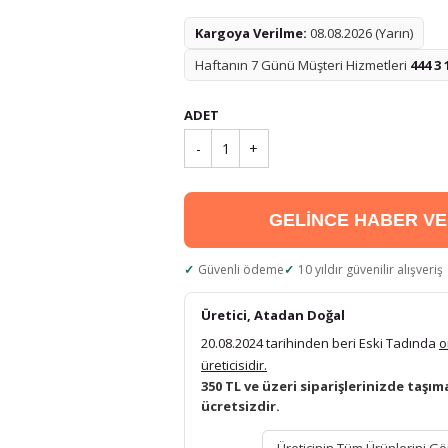
Kargoya Verilme:
08.08.2026 (Yarın)
Haftanın 7 Günü Müşteri Hizmetleri
444 3 
ADET
-
1
+
GELİNCE HABER V
Güvenli ödeme
10 yıldır güvenilir alışveriş
Üretici, Atadan Doğal
20.08.2024 tarihinden beri Eski Tadında
o
üreticisidir.
350 TL ve üzeri siparişlerinizde taşım
ücretsizdir.