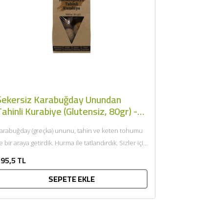
Şekersiz Karabuğday Unundan
ahinli Kurabiye (Glutensiz, 80gr) -
Quoka
arabuğday (greçka) ununu, tahin ve keten tohumu
le bir araya getirdik. Hurma ile tatlandırdık. Sizler için
ağlıklı...
95,5 TL
SEPETE EKLE