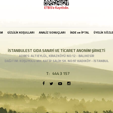
AM
GİZLİLİK KOŞULLARI
ANALİZ SONUÇLARI
İADE ve İPTAL
ÜYELİK SÖZL
İSTANBULEST GIDA SANAYİ VE TİCARET ANONİM ŞİRKETİ
ADRES: ALTIEYLÜL, KİRAZKÖYÜ NO:12 - BALIKESİR
DAĞITIM: KOŞUYOLU MH. KATİP SALİH SK. NO:97 KADIKÖY - İSTANBUL
T:
444 3 157