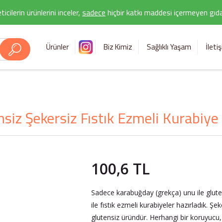
icilerin ürünlerini inceler,
sadece
hiçbir katkı maddesi içermeyen gıda 
Ürünler
Biz Kimiz
Sağlıklı Yaşam
İleti
nsiz Şekersiz Fıstık Ezmeli Kurabiye 
100,6 TL
Sadece karabuğday (grekça) unu ile glutens
ile fıstık ezmeli kurabiyeler hazırladık. Şe
glutensiz üründür. Herhangi bir koruyucu,