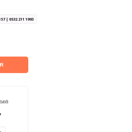
157 | 0532 211 1993
ER
naylı
a