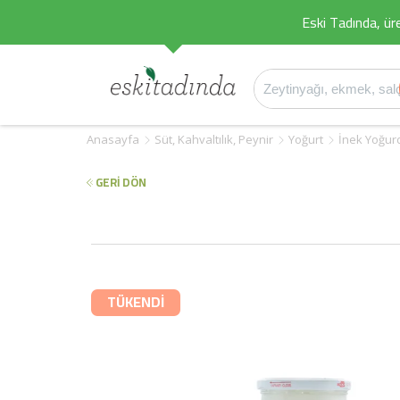
Eski Tadında, üret
Anasayfa
Süt, Kahvaltılık, Peynir
Yoğurt
İnek Yoğur
GERİ DÖN
TÜKENDİ