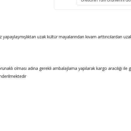
Üreticinin Tüm Ürünlerini Gö
.
z yapaylaşmışlıktan uzak kültür mayalarından kıvam arttırıcılardan uz
lı olması adına gerekli ambalajlama yapılarak kargo aracılığı ile g
nderilmektedir