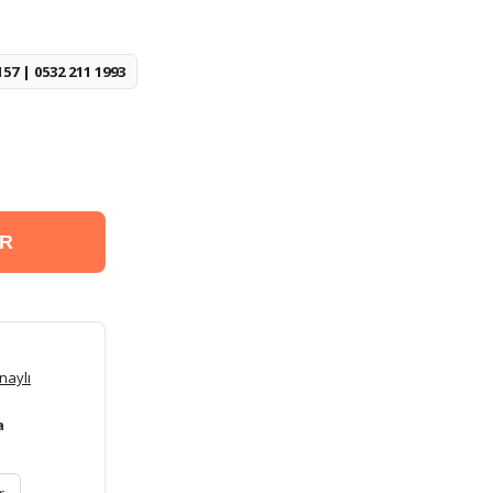
157 | 0532 211 1993
ER
naylı
a