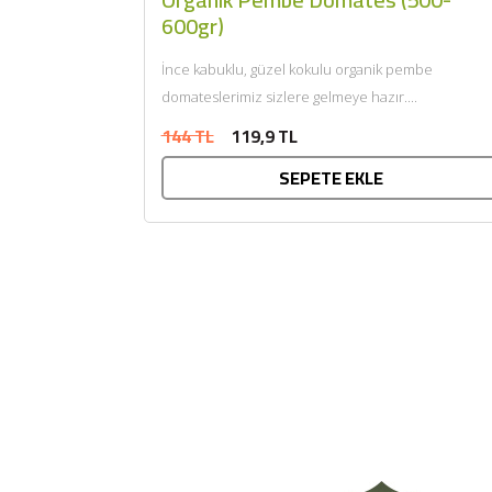
600gr)
İnce kabuklu, güzel kokulu organik pembe
domateslerimiz sizlere gelmeye hazır....
144 TL
119,9 TL
SEPETE EKLE