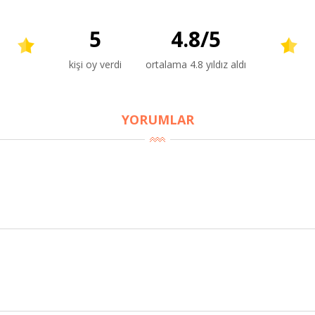
5
4.8
/
5
kişi oy verdi
ortalama 4.8 yıldız aldı
YORUMLAR