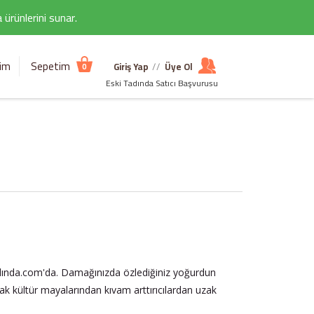
ürünlerini sunar.
şim
Sepetim
Giriş Yap
//
Üye Ol
0
Eski Tadında Satıcı Başvurusu
tadında.com'da. Damağınızda özlediğiniz yoğurdun
zak kültür mayalarından kıvam arttırıcılardan uzak