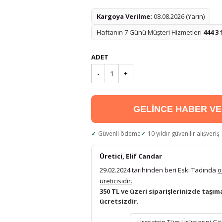
Kargoya Verilme:
08.08.2026 (Yarın)
Haftanın 7 Günü Müşteri Hizmetleri
444 3 
ADET
-
1
+
GELİNCE HABER V
Güvenli ödeme
10 yıldır güvenilir alışveriş
Üretici, Elif Candar
29.02.2024 tarihinden beri Eski Tadında
o
üreticisidir.
350 TL ve üzeri siparişlerinizde taşım
ücretsizdir.