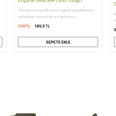
O
Sofralarımıza tazelik veren organik salatalıklarımızı
M
topladıktan sonra hızla size getiriyoruz....
s
228 TL
189,9 TL
Ü
8
SEPETE EKLE