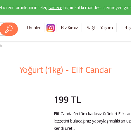
icilerin ürünlerini inceler,
sadece
hiçbir katkı maddesi içermeyen gıda 
Ürünler
Biz Kimiz
Sağlıklı Yaşam
İleti
du
Yoğurt (1kg) - Elif Candar
199 TL
Elif Candar'ın tüm katkısız ürünleri Eski
lezzetini bulacağınız yapaylaşmışlıktan u
kendi üret...