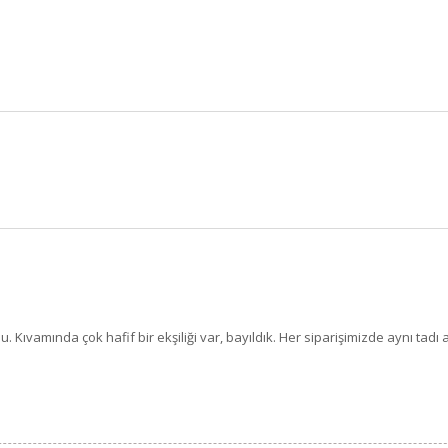
BU HAFTANIN PLANLI İNDİRİMİ
2320,00 TL
Sızma Zeytinyağı (2025
2100,00 TL
Yeni Hasat, Güney Ege, 5
Litre) - AtcaNova
SEPETE EKLE
 Kıvamında çok hafif bir ekşiliği var, bayıldık. Her siparişimizde aynı tadı 