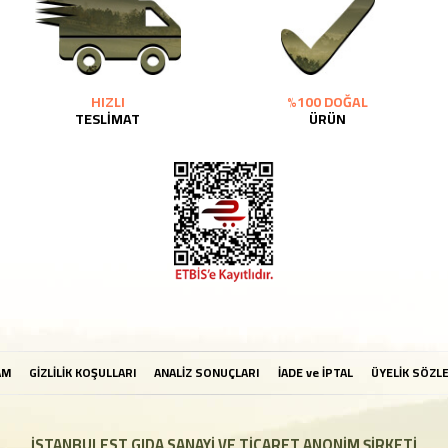
HIZLI
%100 DOĞAL
TESLİMAT
ÜRÜN
AM
GİZLİLİK KOŞULLARI
ANALİZ SONUÇLARI
İADE ve İPTAL
ÜYELİK SÖZL
İSTANBULEST GIDA SANAYİ VE TİCARET ANONİM ŞİRKETİ