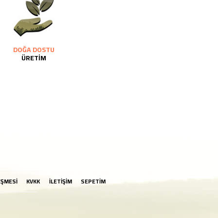
DOĞA DOSTU
ÜRETİM
EŞMESİ
KVKK
İLETİŞİM
SEPETİM