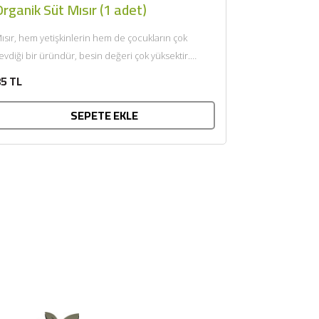
rganik Süt Mısır (1 adet)
ısır, hem yetişkinlerin hem de çocukların çok
evdiği bir üründür, besin değeri çok yüksektir.
lkemizde geniş anlamda...
5 TL
SEPETE EKLE