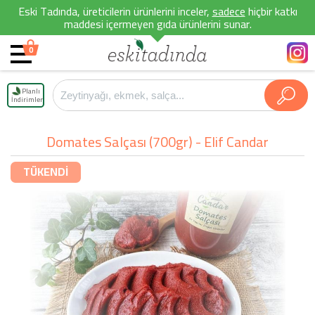
Eski Tadında, üreticilerin ürünlerini inceler,
sadece
hiçbir katkı
maddesi içermeyen gıda ürünlerini sunar.
0
Planlı
İndirimler
Domates Salçası (700gr) - Elif Candar
TÜKENDİ