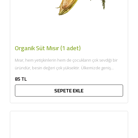
Organik Süt Mısır (1 adet)
Mısır, hem yetişkinlerin hem de çocukların çok sevdiği bir
üründür, besin değeri çok yüksektir. Ülkemizde geniş
anlamda...
85 TL
SEPETE EKLE