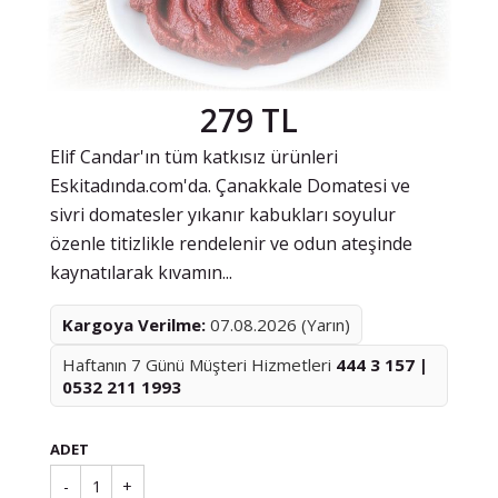
279 TL
Elif Candar'ın tüm katkısız ürünleri
Eskitadında.com'da. Çanakkale Domatesi ve
sivri domatesler yıkanır kabukları soyulur
özenle titizlikle rendelenir ve odun ateşinde
kaynatılarak kıvamın...
Kargoya Verilme:
07.08.2026 (Yarın)
Haftanın 7 Günü Müşteri Hizmetleri
444 3 157 |
0532 211 1993
ADET
-
1
+