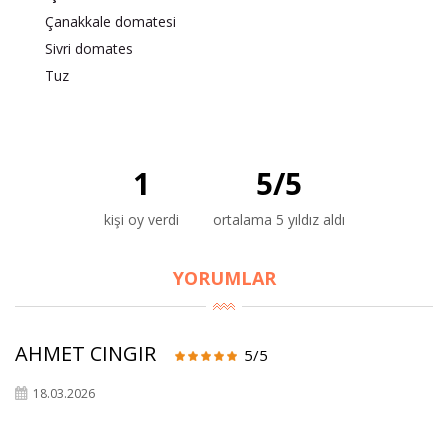
Çanakkale domatesi
Sivri domates
Tuz
×
1
5
/
5
BU HAFTANIN PLANLI İNDİRİMİ
kişi oy verdi
ortalama 5 yıldız aldı
2690,00 TL
Kaan Olgun Hasat
2071,30 TL
Naturel Sızma
YORUMLAR
Zeytinyağı (5lt, Soğuk
Sıkım) - Bilgem
Zeytincilik
AHMET CINGIR
5/5
18.03.2026
SEPETE EKLE