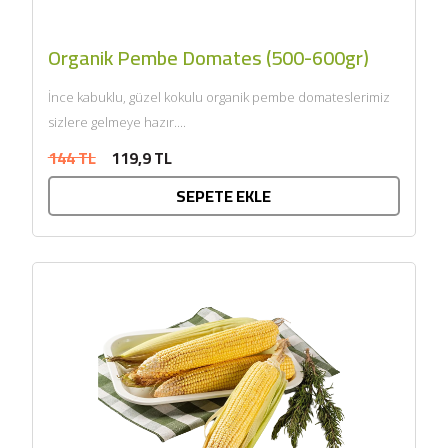
Organik Pembe Domates (500-600gr)
İnce kabuklu, güzel kokulu organik pembe domateslerimiz
sizlere gelmeye hazır....
144 TL
119,9 TL
SEPETE EKLE