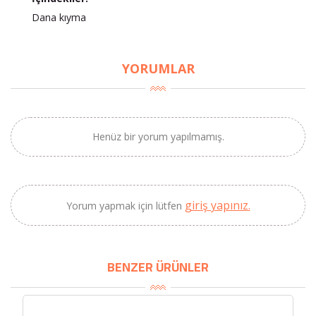
Dana kıyma
×
BU HAFTANIN PLANLI İNDİRİMİ
YORUMLAR
2320,00 TL
Sızma Zeytinyağı
2100,00 TL
(2025 Yeni Hasat,
Güney Ege, 5 Litre) -
Henüz bir yorum yapılmamış.
AtcaNova
giriş yapınız.
Yorum yapmak için lütfen
SEPETE EKLE
BENZER ÜRÜNLER