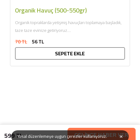
Organik Havuç (500-550gr)
Organik topraklarda yetişmiş havuçları toplamaya başladık,
taze taze evinize getiriyoruz....
70 TL
56 TL
SEPETE EKLE
599 TL
×
Yasal düzenlemeye uygun çerezler kullanıyoruz.
GELİNCE HABER VER