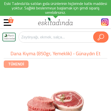
Eski Tadında'da satılan gıda ürünlerinin hiçbirinde katkı maddesi
yoktur. Sağlıklı beslenmeye başlamak için şimdi sipariş
verebilirsiniz.
0
Planlı
İndirimler
Dana Kıyma (850gr, Yemeklik) - Günaydın Et
TÜKENDİ