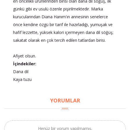
en öncelikli ürünlerinden birisi olan dana dil söğüş, ilk
günkü gibi ev usulü özenle pişirilmektedir. Marka
kurucularından Diana Hanım'ın annesinin senelerce
önce kendine özgü bir tarif ile hazırladığı, yumuşak ve
hafif lezzette, yüksek kalori içermeyen dana dil söğüş;
sakatat olarak en çok tercih edilen tatlardan birisi.
Afiyet olsun.
İçindekiler:
Dana dil
Kaya tuzu
YORUMLAR
×
BU HAFTANIN PLANLI İNDİRİMİ
Henüz bir yorum yapılmamış.