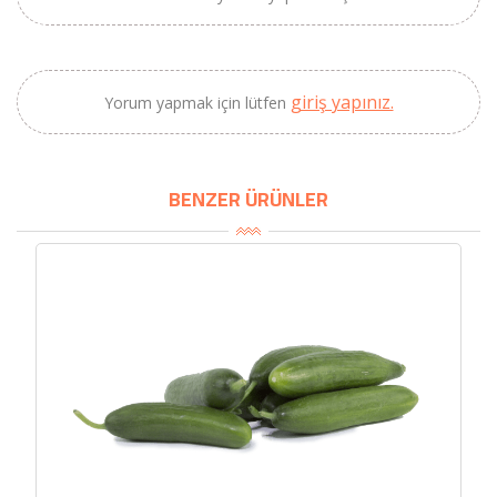
2320,00 TL
Sızma Zeytinyağı
2100,00 TL
(2025 Yeni Hasat,
Güney Ege, 5 Litre) -
giriş yapınız.
Yorum yapmak için lütfen
AtcaNova
BENZER ÜRÜNLER
SEPETE EKLE