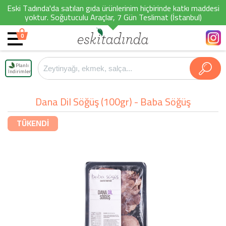
Eski Tadında'da satılan gıda ürünlerinim hiçbirinde katkı maddesi
yoktur. Soğutuculu Araçlar, 7 Gün Teslimat (İstanbul)
0
Planlı
İndirimler
Dana Dil Söğüş (100gr) - Baba Söğüş
TÜKENDİ