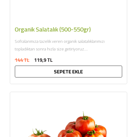
Organik Salatalık (500-550gr)
Sofralarımıza tazelik veren organik salatalıklarımızı
topladıktan sonra hızla size getiriyoruz....
144 TL
119,9 TL
SEPETE EKLE