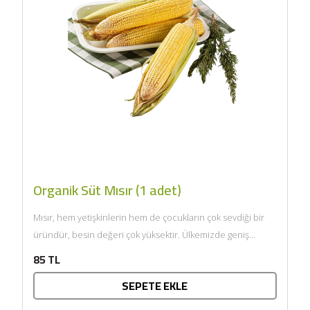
Organik Süt Mısır (1 adet)
Mısır, hem yetişkinlerin hem de çocukların çok sevdiği bir
üründür, besin değeri çok yüksektir. Ülkemizde geniş
anlamda...
85 TL
SEPETE EKLE