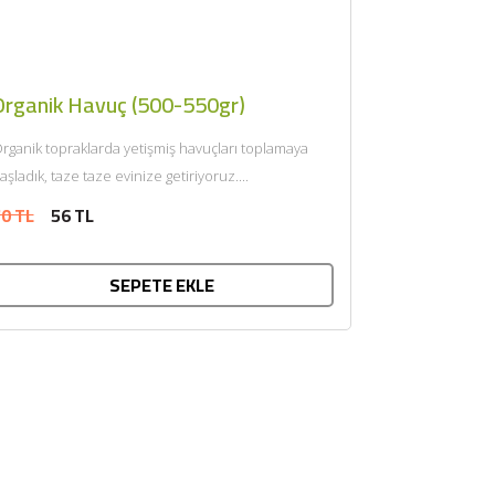
Organik Havuç (500-550gr)
rganik topraklarda yetişmiş havuçları toplamaya
aşladık, taze taze evinize getiriyoruz....
0 TL
56 TL
SEPETE EKLE