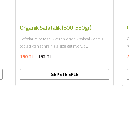
Organik Salatalık (500-550gr)
O
Sofralarımıza tazelik veren organik salatalıklarımızı
b
topladıktan sonra hızla size getiriyoruz....
7
190 TL
152 TL
SEPETE EKLE