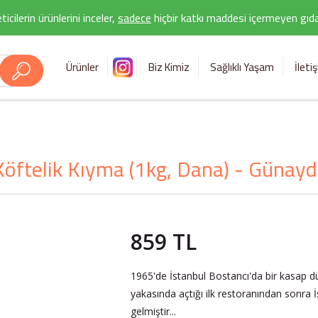
icilerin ürünlerini inceler,
sadece
hiçbir katkı maddesi içermeyen gıda 
Ürünler
Biz Kimiz
Sağlıklı Yaşam
İleti
Köftelik Kıyma (1kg, Dana) - Günayd
859 TL
1965'de İstanbul Bostancı'da bir kasap d
yakasında açtığı ilk restoranından sonra İ
gelmiştir...