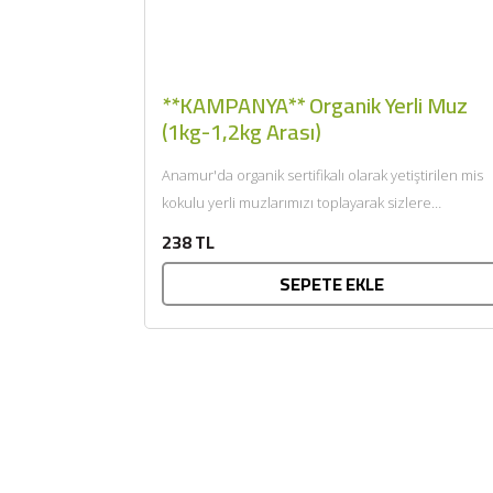
**KAMPANYA** Organik Yerli Muz
(1kg-1,2kg Arası)
Anamur'da organik sertifikalı olarak yetiştirilen mis
kokulu yerli muzlarımızı toplayarak sizlere
getiriyoruz....
238 TL
SEPETE EKLE