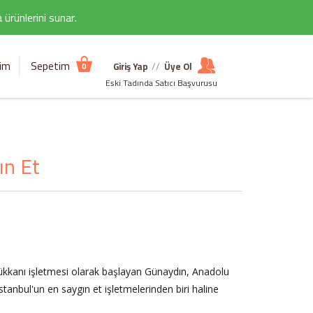
ürünlerini sunar.
şim
Sepetim
Giriş Yap
//
Üye Ol
0
Eski Tadında Satıcı Başvurusu
ın Et
ükkanı işletmesi olarak başlayan Günaydın, Anadolu
stanbul'un en saygın et işletmelerinden biri haline