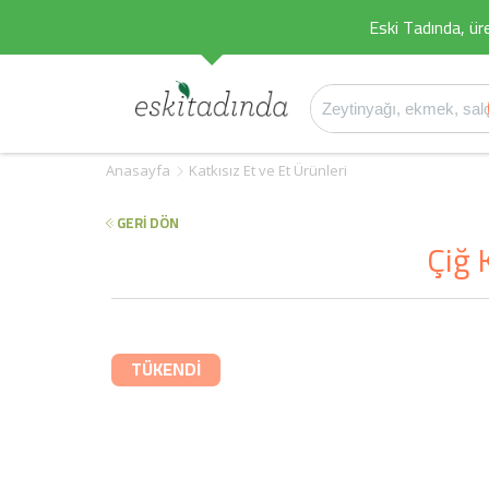
Eski Tadında, üret
Anasayfa
Katkısız Et ve Et Ürünleri
GERİ DÖN
Çiğ 
TÜKENDİ