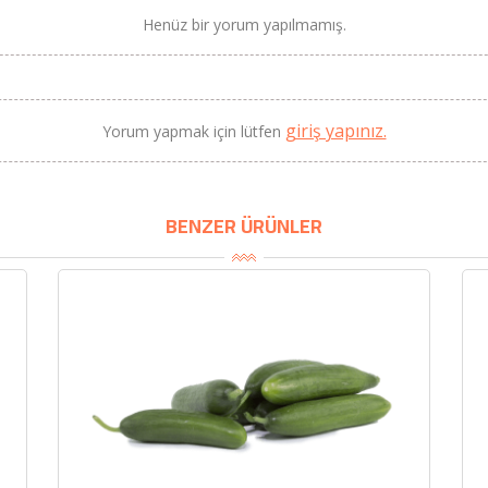
Henüz bir yorum yapılmamış.
BU HAFTANIN PLANLI İNDİRİMİ
giriş yapınız.
Yorum yapmak için lütfen
2690,00 TL
Kaan Olgun Hasat
2071,30 TL
Naturel Sızma Zeytinyağı
(5lt, Soğuk Sıkım) - Bilgem
BENZER ÜRÜNLER
Zeytincilik
SEPETE EKLE