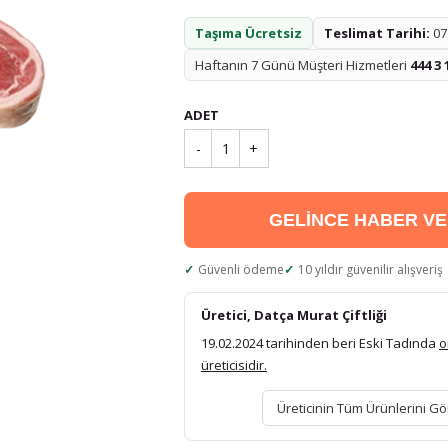
Taşıma Ücretsiz
Teslimat Tarihi:
07.
Haftanın 7 Günü Müşteri Hizmetleri
444 3 
ADET
-
1
+
GELİNCE HABER V
Güvenli ödeme
10 yıldır güvenilir alışveriş
Üretici, Datça Murat Çiftliği
19.02.2024 tarihinden beri Eski Tadında
o
üreticisidir.
Üreticinin Tüm Ürünlerini Gö