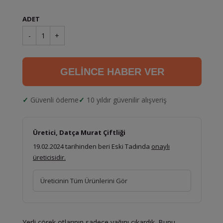
ADET
-
1
+
GELİNCE HABER VER
Güvenli ödeme
10 yıldır güvenilir alışveriş
Üretici, Datça Murat Çiftliği
19.02.2024 tarihinden beri Eski Tadında
onaylı
üreticisidir.
Üreticinin Tüm Ürünlerini Gör
Yerli çörek otlarının sadece yağını çıkardık. Bunu