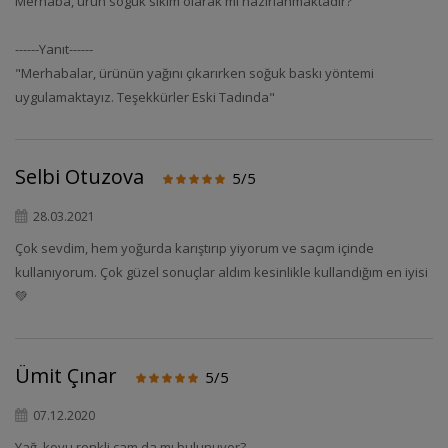
Merhaba, ürün soguk sıkım olarak mı hazırlanmaktadır?
------Yanıt------
"Merhabalar, ürünün yağını çıkarırken soğuk baskı yöntemi
uygulamaktayız. Teşekkürler Eski Tadında"
Selbi Otuzova
5/5
28.03.2021
Çok sevdim, hem yoğurda karıştırıp yiyorum ve saçım içinde
kullanıyorum. Çok güzel sonuçlar aldım kesinlikle kullandığım en iyisi
💚
Ümit Çınar
5/5
07.12.2020
Yağ, koyu renkli cam da mı bulunuyor?