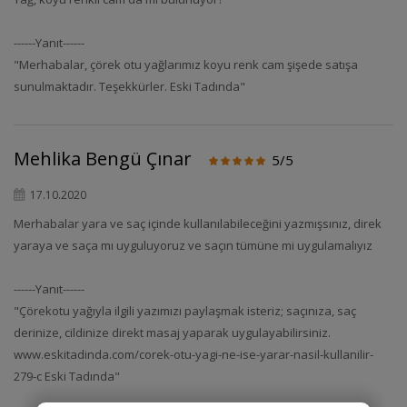
------Yanıt------
"Merhabalar, çörek otu yağlarımız koyu renk cam şişede satışa
sunulmaktadır. Teşekkürler. Eski Tadında"
Mehlika Bengü Çınar
5/5
17.10.2020
Merhabalar yara ve saç içinde kullanılabileceğini yazmışsınız, direk
yaraya ve saça mı uyguluyoruz ve saçın tümüne mi uygulamalıyız
------Yanıt------
"Çörekotu yağıyla ilgili yazımızı paylaşmak isteriz; saçınıza, saç
derinize, cildinize direkt masaj yaparak uygulayabilirsiniz.
www.eskitadinda.com/corek-otu-yagi-ne-ise-yarar-nasil-kullanilir-
279-c Eski Tadında"