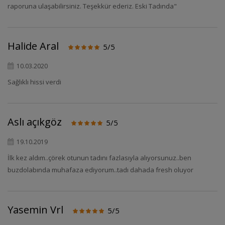
raporuna ulaşabilirsiniz. Teşekkür ederiz. Eski Tadında"
Halide Aral
5/5
10.03.2020
Sağlıklı hissi verdi
Aslı açıkgöz
5/5
19.10.2019
İlk kez aldım..çörek otunun tadını fazlasıyla alıyorsunuz..ben
buzdolabında muhafaza ediyorum..tadı dahada fresh oluyor
Yasemin Vrl
5/5