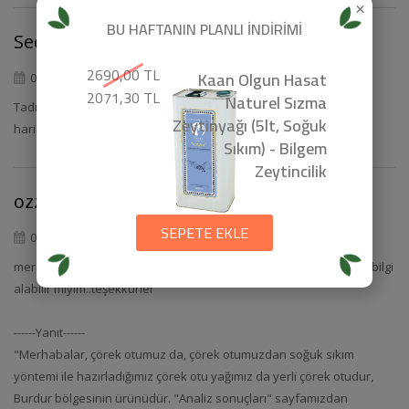
×
BU HAFTANIN PLANLI İNDİRİMİ
Seda erdem
5/5
2690,00 TL
Kaan Olgun Hasat
05.10.2020
2071,30 TL
Naturel Sızma
Tadı ve kokusu çok güzel salata sosunun içine biraz koydum ve
Zeytinyağı (5lt, Soğuk
harika bir tat verdi.
Sıkım) - Bilgem
Zeytincilik
ozztwilight@gmail.com
5/5
SEPETE EKLE
03.06.2020
merhaba menşei hakkımda organik ve analiz raporları hakkında bilgi
alabilir miyim..teşekkürler
------Yanıt------
"Merhabalar, çörek otumuz da, çörek otumuzdan soğuk sıkım
yöntemi ile hazırladığımız çörek otu yağımız da yerli çörek otudur,
Burdur bölgesinin ürünüdür. "Analiz sonuçları" sayfamızdan