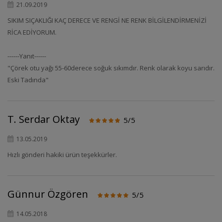
21.09.2019
SIKIM SIÇAKLIĞI KAÇ DERECE VE RENGİ NE RENK BİLGİLENDİRMENİZİ
RİCA EDİYORUM.
------Yanıt------
"Çörek otu yağı 55-60derece soğuk sıkımdır. Renk olarak koyu sarıdır.
Eski Tadında"
T. Serdar Oktay
5/5
13.05.2019
Hızlı gönderi hakiki ürün teşekkürler.
Günnur Özgören
5/5
14.05.2018