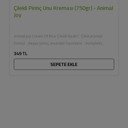
Çilekli Pirinç Unu Kreması (750gr) - Animal
Joy
Animal Joy Cream Of Rice Çilekli Nedir? . Çilek aromalı
formül. . Beyaz pirinç unundan hazırlanır. . Kompleks
karbonhidrat kaynağı. ....
349 TL
SEPETE EKLE