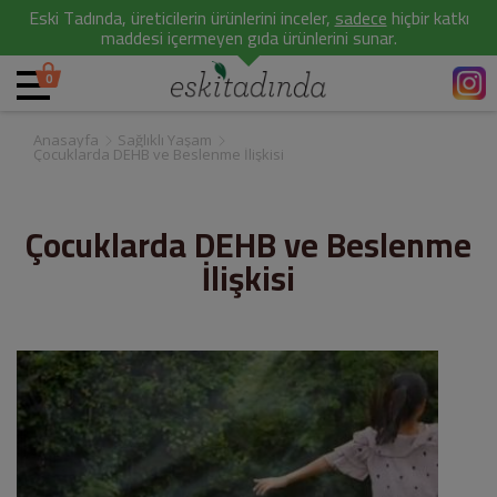
Eski Tadında, üreticilerin ürünlerini inceler,
sadece
hiçbir katkı
maddesi içermeyen gıda ürünlerini sunar.
0
Anasayfa
Sağlıklı Yaşam
Çocuklarda DEHB ve Beslenme İlişkisi
Çocuklarda DEHB ve Beslenme
İlişkisi