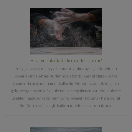
Hazır yufkalarda katkı maddesi var mı?
Yufka, oklava yardımıyla hamurun açılmasıyla şekillendirilen
yuvarlak ince ekmek türlerinden biridir. Genel olarak, yufka
yapımında mayasız hamur kullanılır. Günümüzde teknolojinin
gelişmesiyle hazır yufka tüketimi de çoğalmıştır. Günde binlerce
üretilen hazır yufkada, hem yufka kıvamını korumak hem de raf
ömrünü uzatmak için katkı maddeleri kullanılmaktadır.