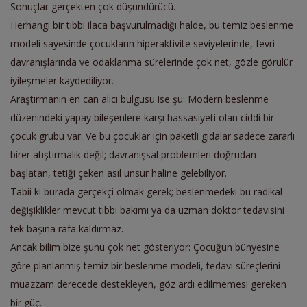
Sonuçlar gerçekten çok düşündürücü.
Herhangi bir tıbbi ilaca başvurulmadığı halde, bu temiz beslenme
modeli sayesinde çocukların hiperaktivite seviyelerinde, fevri
davranışlarında ve odaklanma sürelerinde çok net, gözle görülür
iyileşmeler kaydediliyor.
Araştırmanın en can alıcı bulgusu ise şu: Modern beslenme
düzenindeki yapay bileşenlere karşı hassasiyeti olan ciddi bir
çocuk grubu var. Ve bu çocuklar için paketli gıdalar sadece zararlı
birer atıştırmalık değil; davranışsal problemleri doğrudan
başlatan, tetiği çeken asıl unsur haline gelebiliyor.
Tabii ki burada gerçekçi olmak gerek; beslenmedeki bu radikal
değişiklikler mevcut tıbbi bakımı ya da uzman doktor tedavisini
tek başına rafa kaldırmaz.
Ancak bilim bize şunu çok net gösteriyor: Çocuğun bünyesine
göre planlanmış temiz bir beslenme modeli, tedavi süreçlerini
muazzam derecede destekleyen, göz ardı edilmemesi gereken
bir güç.