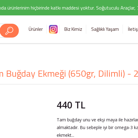
ıda ürünlerinim hiçbirinde katkı maddesi yoktur. Soğutuculu Araçlar,
Ürünler
Biz Kimiz
Sağlıklı Yaşam
İleti
m Buğday Ekmeği (650gr, Dilimli) -
440 TL
Tam buğday unu ve ekşi maya ile hazırlan
almaktadır. Bu sebeple iyi bir omega-3 kayn
ekmekt...