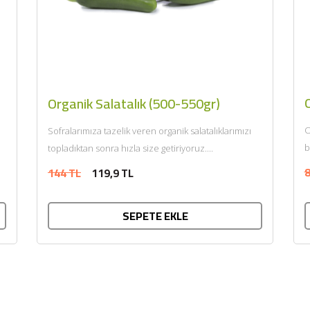
Organik Salatalık (500-550gr)
O
Sofralarımıza tazelik veren organik salatalıklarımızı
b
topladıktan sonra hızla size getiriyoruz....
8
144 TL
119,9 TL
SEPETE EKLE