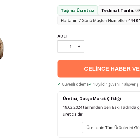
Taşıma Ücretsiz
Teslimat Tarihi:
09.
Haftanın 7 Günü Müşteri Hizmetleri
444 3 
ADET
-
1
+
GELİNCE HABER V
Güvenli ödeme
10 yıldır güvenilir alışveriş
Üretici, Datça Murat Çiftliği
19.02.2024 tarihinden beri Eski Tadında
o
üreticisidir.
Üreticinin Tüm Ürünlerini Gö