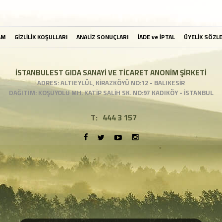
AM
GİZLİLİK KOŞULLARI
ANALİZ SONUÇLARI
İADE ve İPTAL
ÜYELİK SÖZL
İSTANBULEST GIDA SANAYİ VE TİCARET ANONİM ŞİRKETİ
ADRES: ALTIEYLÜL, KİRAZKÖYÜ NO:12 - BALIKESİR
DAĞITIM: KOŞUYOLU MH. KATİP SALİH SK. NO:97 KADIKÖY - İSTANBUL
T:
444 3 157