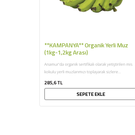
**KAMPANYA** Organik Yerli Muz
(1kg-1,2kg Arası)
Anamur'da organik sertifikalı olarak yetiştirilen mis
kokulu yerli muzlarımızı toplayarak sizlere
getiriyoruz....
285,6 TL
SEPETE EKLE