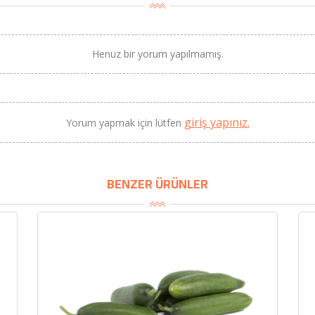
Henüz bir yorum yapılmamış.
BU HAFTANIN PLANLI İNDİRİMİ
2320,00 TL
giriş yapınız.
Yorum yapmak için lütfen
Sızma Zeytinyağı (2025
2100,00 TL
Yeni Hasat, Güney Ege, 5
Litre) - AtcaNova
BENZER ÜRÜNLER
SEPETE EKLE