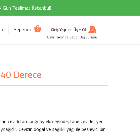
 7 Gün Teslimat (İstanbul)
şim
Sepetim
Giriş Yap
//
Üye Ol
0
Eski Tadında Satıcı Başvurusu
 240 Derece
an cevirli tam buğday ekmeğinde, tane cevirler yer
ağıdır. Cevizin doğal ve sağlıklı yağı ile besleyici bir