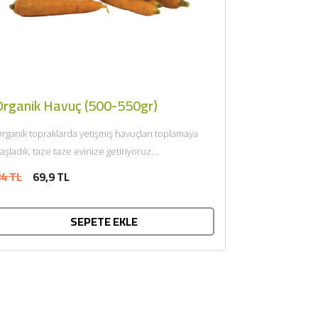
Organik Havuç (500-550gr)
rganik topraklarda yetişmiş havuçları toplamaya
aşladık, taze taze evinize getiriyoruz....
4 TL
69,9 TL
SEPETE EKLE