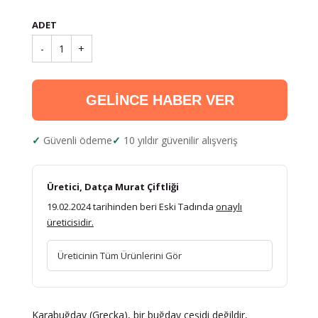
ADET
-
1
+
GELİNCE HABER VER
Güvenli ödeme
10 yıldır güvenilir alışveriş
Üretici, Datça Murat Çiftliği
19.02.2024 tarihinden beri Eski Tadında
onaylı
üreticisidir.
Üreticinin Tüm Ürünlerini Gör
Karabuğday (Greçka), bir buğday çeşidi değildir,