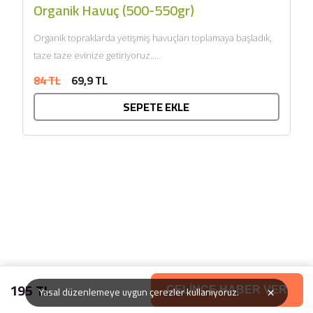
Organik Havuç (500-550gr)
Organik topraklarda yetişmiş havuçları toplamaya başladık,
taze taze evinize getiriyoruz....
84 TL
69,9 TL
SEPETE EKLE
195 TL
×
Yasal düzenlemeye uygun çerezler kullanıyoruz.
GELİNCE HABER VER