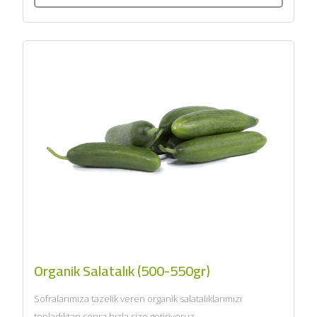
Organik Salatalık (500-550gr)
Sofralarımıza tazelik veren organik salatalıklarımızı
topladıktan sonra hızla size getiriyoruz....