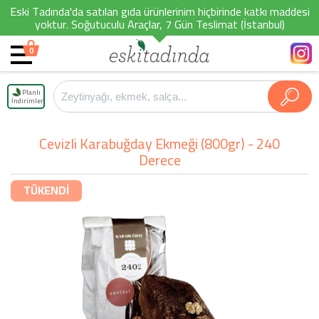
Eski Tadında'da satılan gıda ürünlerinim hiçbirinde katkı maddesi
yoktur. Soğutuculu Araçlar, 7 Gün Teslimat (İstanbul)
0
Planlı
İndirimler
Cevizli Karabuğday Ekmeği (800gr) - 240
Derece
TÜKENDİ