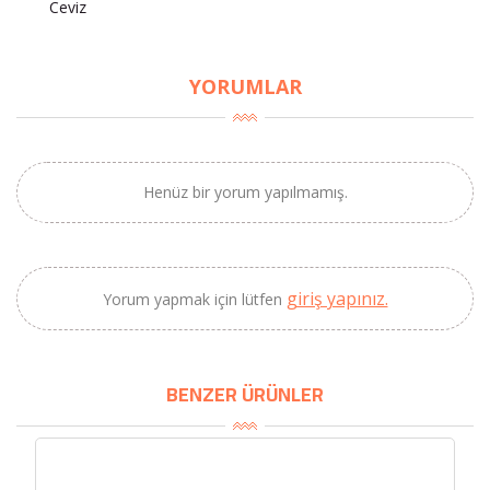
Ceviz
×
BU HAFTANIN PLANLI İNDİRİMİ
YORUMLAR
2690,00 TL
Kaan Olgun Hasat
2071,30 TL
Naturel Sızma
Henüz bir yorum yapılmamış.
Zeytinyağı (5lt, Soğuk
Sıkım) - Bilgem
Zeytincilik
giriş yapınız.
Yorum yapmak için lütfen
SEPETE EKLE
BENZER ÜRÜNLER