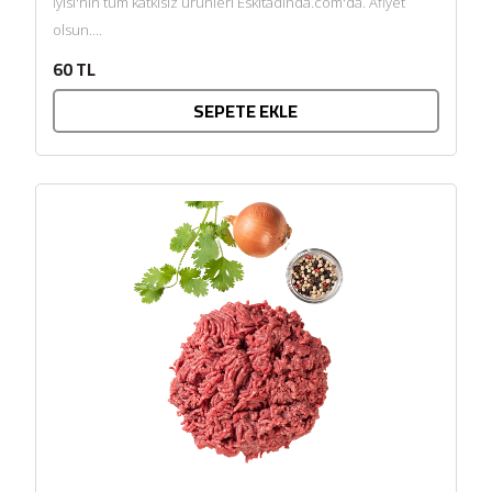
İyisi'nin tüm katkısız ürünleri Eskitadında.com'da. Afiyet
olsun....
60 TL
SEPETE EKLE