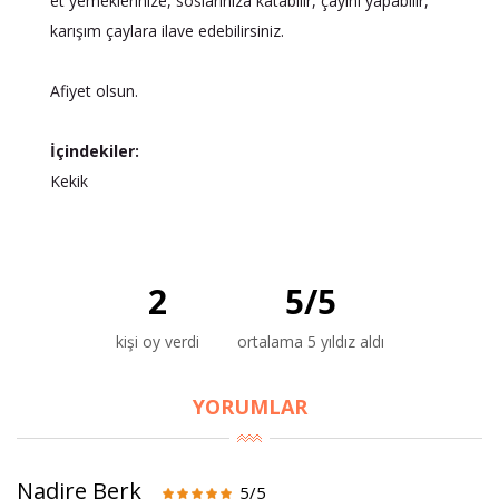
et yemeklerinize, soslarınıza katabilir, çayını yapabilir,
karışım çaylara ilave edebilirsiniz.
Afiyet olsun.
İçindekiler:
Kekik
2
5
/
5
kişi oy verdi
ortalama 5 yıldız aldı
YORUMLAR
Nadire Berk
5/5