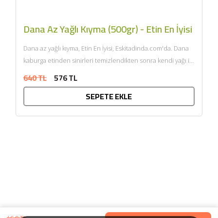
Dana Az Yağlı Kıyma (500gr) - Etin En İyisi
Dana az yağlı kıyma, Etin En İyisi, Eskitadinda.com'da. Dana
kaburga etinden sinirleri temizlendikten sonra kendi yağı ile
çift...
640 TL
576 TL
SEPETE EKLE
46,9 TL