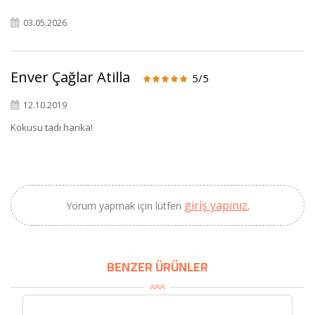
03.05.2026
×
BU HAFTANIN PLANLI İNDİRİMİ
Enver Çağlar Atilla
5/5
2320,00 TL
12.10.2019
Sızma Zeytinyağı
2100,00 TL
(2025 Yeni Hasat,
Kokusu tadı harika!
Güney Ege, 5 Litre) -
AtcaNova
giriş yapınız.
Yorum yapmak için lütfen
SEPETE EKLE
BENZER ÜRÜNLER