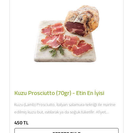
Kuzu Prosciutto (70gr) - Etin En İyisi
Kuzu (Lamb) Prosciutto, İtalyan salamura tekniği ile marine
edilmiş kuzu but, ısıtılarak ya da soğuk tüketilir. Afiyet
olsun....
450 TL