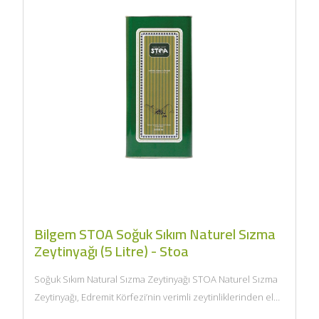
Bilgem STOA Soğuk Sıkım Naturel Sızma
Zeytinyağı (5 Litre) - Stoa
Soğuk Sıkım Natural Sızma Zeytinyağı STOA Naturel Sızma
Zeytinyağı, Edremit Körfezi’nin verimli zeytinliklerinden elde
edilen Edremit/Ayvalık cinsi zeytinlerden...