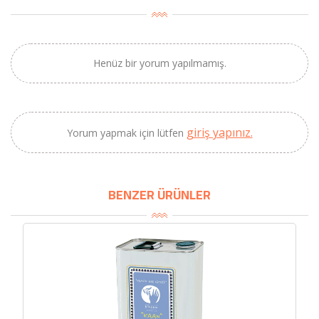
×
BU HAFTANIN PLANLI İNDİRİMİ
Henüz bir yorum yapılmamış.
2690,00 TL
Kaan Olgun Hasat
2071,30 TL
Naturel Sızma
giriş yapınız.
Zeytinyağı (5lt, Soğuk
Yorum yapmak için lütfen
Sıkım) - Bilgem
Zeytincilik
BENZER ÜRÜNLER
SEPETE EKLE