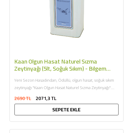
Kaan Olgun Hasat Naturel Sızma
Zeytinyağı (5lt, Soğuk Sıkım) - Bilgem
Zeytincilik
Yeni Sezon Hasadından, Ödüllü, olgun hasat, soğuk sıkım
zeytinyağı "Kaan Olgun Hasat Naturel Sızma Zeytinyağı".
Kuzey Ege’de Balıkesir,...
2690 TL
2071,3 TL
SEPETE EKLE