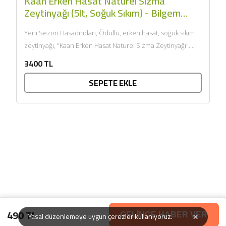
Kaan Erken Hasat Naturel Sızma
Zeytinyağı (5lt, Soğuk Sıkım) - Bilgem
Zeytincilik
Yeni Sezon Hasadından, Ödüllü, erken hasat, soğuk sıkım
zeytinyağı, "Kaan Erken Hasat Naturel Sızma Zeytinyağı".
Kuzey Ege’de Balıkesir,...
3400 TL
SEPETE EKLE
490 TL
×
Yasal düzenlemeye uygun çerezler kullanıyoruz.
GELİNCE HABER VER