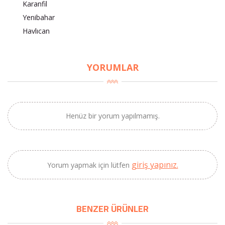
Karanfil
Yenibahar
Havlıcan
×
BU HAFTANIN PLANLI İNDİRİMİ
YORUMLAR
2690,00 TL
Kaan Olgun Hasat
2071,30 TL
Naturel Sızma
Zeytinyağı (5lt, Soğuk
Henüz bir yorum yapılmamış.
Sıkım) - Bilgem
Zeytincilik
SEPETE EKLE
giriş yapınız.
Yorum yapmak için lütfen
BENZER ÜRÜNLER