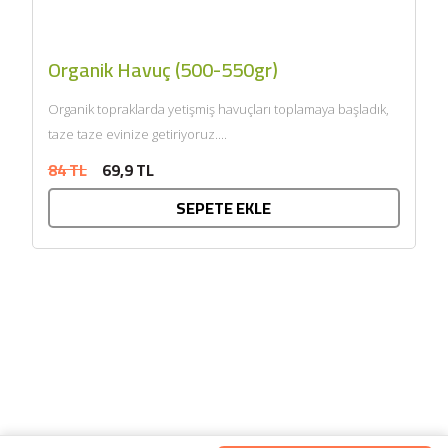
Organik Havuç (500-550gr)
Organik topraklarda yetişmiş havuçları toplamaya başladık,
taze taze evinize getiriyoruz....
84 TL
69,9 TL
SEPETE EKLE