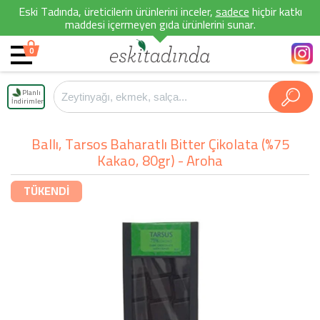
Eski Tadında, üreticilerin ürünlerini inceler,
sadece
hiçbir katkı
maddesi içermeyen gıda ürünlerini sunar.
0
Planlı
İndirimler
Ballı, Tarsos Baharatlı Bitter Çikolata (%75
Kakao, 80gr) - Aroha
TÜKENDİ