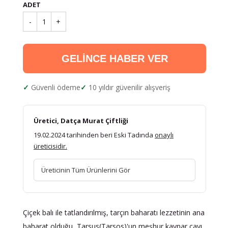
ADET
-
1
+
GELİNCE HABER VER
Güvenli ödeme
10 yıldır güvenilir alışveriş
Üretici, Datça Murat Çiftliği
19.02.2024 tarihinden beri Eski Tadında
onaylı
üreticisidir.
Üreticinin Tüm Ürünlerini Gör
Çiçek balı ile tatlandırılmış, tarçın baharatı lezzetinin ana
baharat olduğu, Tarsus(Tarsos)'un meşhur kaynar çayı