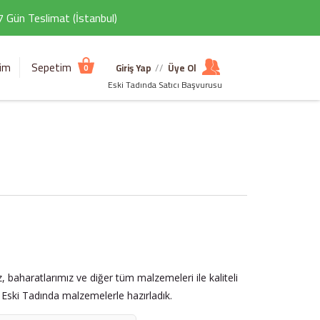
 7 Gün Teslimat (İstanbul)
şim
Sepetim
Giriş Yap
//
Üye Ol
0
Eski Tadında Satıcı Başvurusu
z, baharatlarımız ve diğer tüm malzemeleri ile kaliteli
ı Eski Tadında malzemelerle hazırladık.