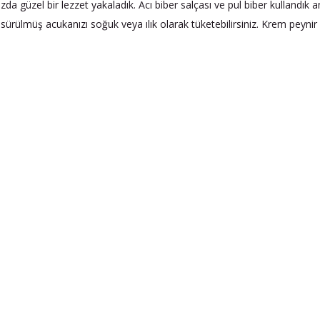
 güzel bir lezzet yakaladık. Acı biber salçası ve pul biber kullandık a
rülmüş acukanızı soğuk veya ılık olarak tüketebilirsiniz. Krem peynir ile 