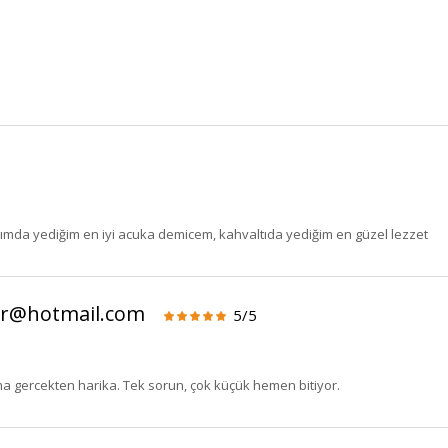
ımda yediğim en iyi acuka demicem, kahvaltıda yediğim en güzel lezzet
er@hotmail.com
5/5
BU HAFTANIN PLANLI İNDİRİMİ
2320,00 TL
Sızma Zeytinyağı (2025
ma gercekten harika. Tek sorun, çok küçük hemen bitiyor.
2100,00 TL
Yeni Hasat, Güney Ege, 5
Litre) - AtcaNova