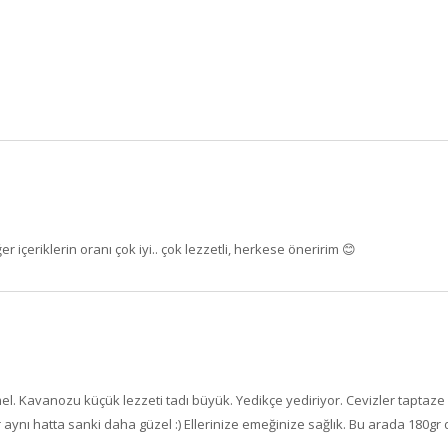
r içeriklerin oranı çok iyi.. çok lezzetli, herkese öneririm 😊
. Kavanozu küçük lezzeti tadı büyük. Yedikçe yediriyor. Cevizler taptaze ve
ir aynı hatta sanki daha güzel :) Ellerinize emeğinize sağlık. Bu arada 180