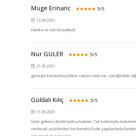
Muge Erinanc
5/5
12.06.2021
Harika ve cok lezzetliydi.
Nur GULER
5/5
21.05.2021
güneşte kurutulmuş biber salçası tadı var.. içeriğindeki diğe
Güldalı Kılıç
5/5
11.05.2021
Gelir gelmez direkt tadına baktım. Tek kelimeyle mükemmel
verilecek ürünlerden biri kendisi.Evde yapılanlarla bireb
çok güzel olur mesela.