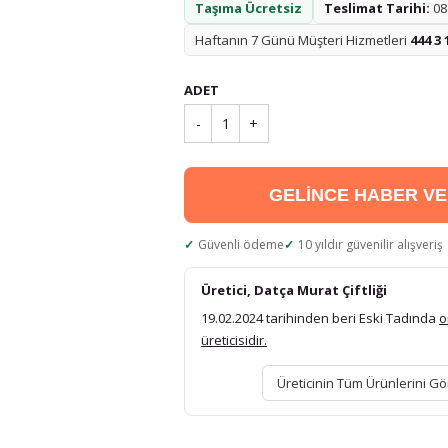
Taşıma Ücretsiz
Teslimat Tarihi:
08.
Haftanın 7 Günü Müşteri Hizmetleri
444 3 
ADET
-
1
+
GELİNCE HABER V
Güvenli ödeme
10 yıldır güvenilir alışveriş
Üretici, Datça Murat Çiftliği
19.02.2024 tarihinden beri Eski Tadında
o
üreticisidir.
Üreticinin Tüm Ürünlerini Gö