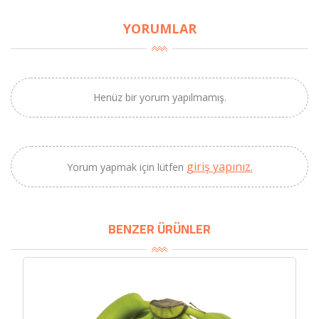
×
YORUMLAR
BU HAFTANIN PLANLI İNDİRİMİ
2320,00 TL
Sızma Zeytinyağı
2100,00 TL
(2025 Yeni Hasat,
Henüz bir yorum yapılmamış.
Güney Ege, 5 Litre) -
AtcaNova
giriş yapınız.
Yorum yapmak için lütfen
SEPETE EKLE
BENZER ÜRÜNLER