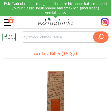
Eski Tadında'da satılan gıda ürünlerinin hiçbirinde katkı maddesi
yoktur. Sağlıklı beslenmeye başlamak için şimdi sipariş
verebilirsiniz.
0
Planlı
İndirimler
Acı Toz Biber (150gr)