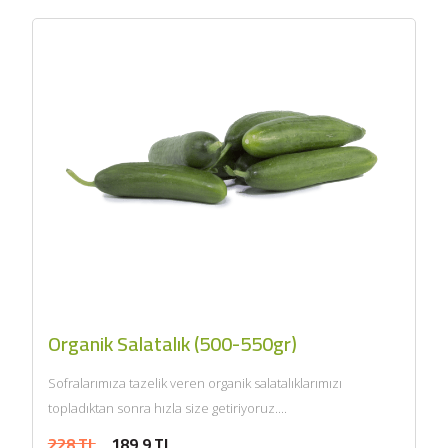
Organik Salatalık (500-550gr)
Sofralarımıza tazelik veren organik salatalıklarımızı
topladıktan sonra hızla size getiriyoruz....
228 TL
189,9 TL