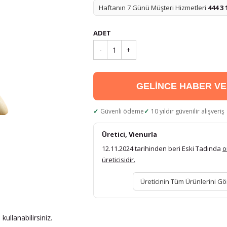
Haftanın 7 Günü Müşteri Hizmetleri
444 3 
ADET
-
1
+
GELİNCE HABER V
Güvenli ödeme
10 yıldır güvenilir alışveriş
Üretici, Vienurla
12.11.2024 tarihinden beri Eski Tadında
o
üreticisidir.
Üreticinin Tüm Ürünlerini Gö
ullanabilirsiniz.