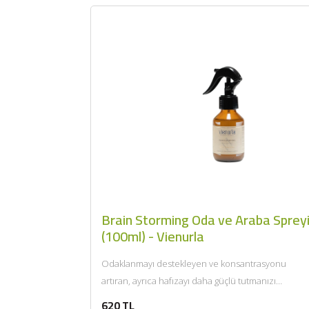
Brain Storming Oda ve Araba Sprey
(100ml) - Vienurla
Odaklanmayı destekleyen ve konsantrasyonu
artıran, ayrıca hafızayı daha güçlü tutmanızı
sağlayacak en önemli iki uçucu yağ olan...
620 TL