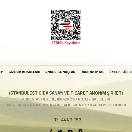
AM
GİZLİLİK KOŞULLARI
ANALİZ SONUÇLARI
İADE ve İPTAL
ÜYELİK SÖZL
İSTANBULEST GIDA SANAYİ VE TİCARET ANONİM ŞİRKETİ
ADRES: ALTIEYLÜL, KİRAZKÖYÜ NO:12 - BALIKESİR
DAĞITIM: KOŞUYOLU MH. KATİP SALİH SK. NO:97 KADIKÖY - İSTANBUL
T:
444 3 157