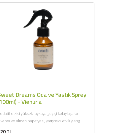
Sweet Dreams Oda ve Yastık Spreyi
100ml) - Vienurla
edatif etkisi yüksek, uykuya geçişi kolaylaştıran
avanta ve alman papatyası, yatıştırıcı etkili ylang
lang, aynı zamanda meditasyon...
20 TL