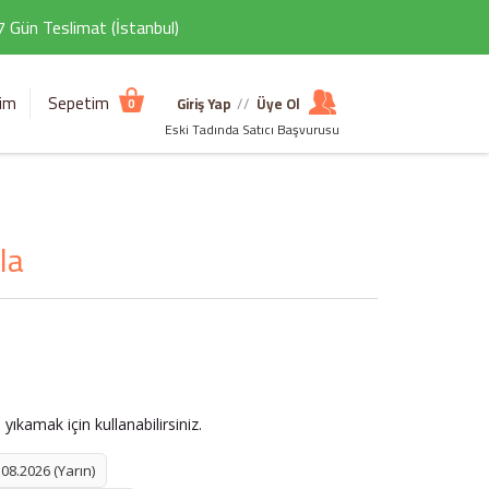
 7 Gün Teslimat (İstanbul)
şim
Sepetim
Giriş Yap
//
Üye Ol
0
Eski Tadında Satıcı Başvurusu
la
yıkamak için kullanabilirsiniz.
08.2026 (Yarın)