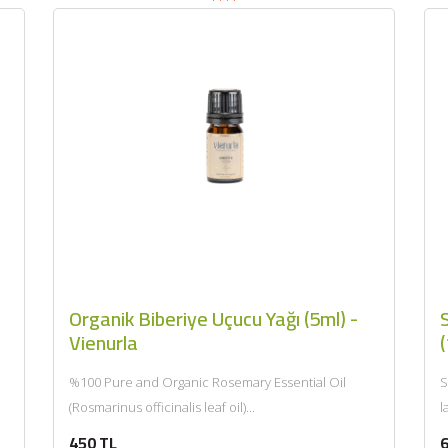
2320,00 TL
Sızma Zeytinyağı (2025
2100,00 TL
Yeni Hasat, Güney Ege, 5
Litre) - AtcaNova
SEPETE EKLE
i
Organik Biberiye Uçucu Yağı (5ml) -
Vienurla
(
%100 Pure and Organic Rosemary Essential Oil
S
(Rosmarinus officinalis leaf oil)...
l
y
450 TL
6