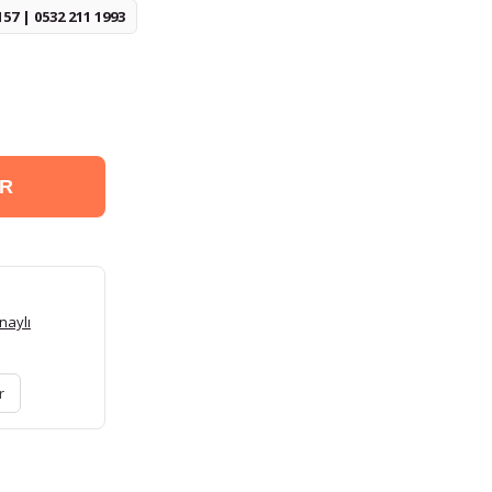
157 | 0532 211 1993
ER
naylı
r