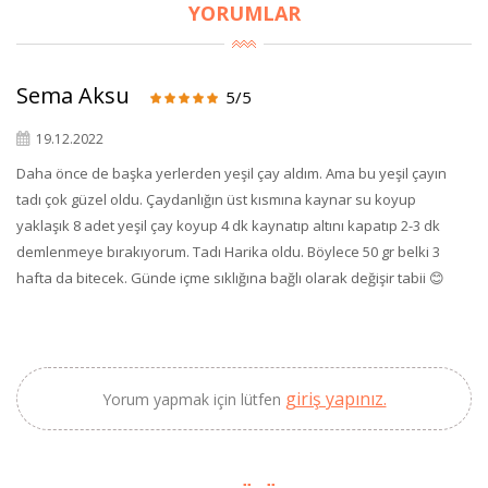
YORUMLAR
Sema Aksu
5/5
×
19.12.2022
BU HAFTANIN PLANLI İNDİRİMİ
Daha önce de başka yerlerden yeşil çay aldım. Ama bu yeşil çayın
tadı çok güzel oldu. Çaydanlığın üst kısmına kaynar su koyup
2690,00 TL
Kaan Olgun Hasat
yaklaşık 8 adet yeşil çay koyup 4 dk kaynatıp altını kapatıp 2-3 dk
2071,30 TL
Naturel Sızma
demlenmeye bırakıyorum. Tadı Harika oldu. Böylece 50 gr belki 3
Zeytinyağı (5lt, Soğuk
hafta da bitecek. Günde içme sıklığına bağlı olarak değişir tabii 😊
Sıkım) - Bilgem
Zeytincilik
SEPETE EKLE
giriş yapınız.
Yorum yapmak için lütfen