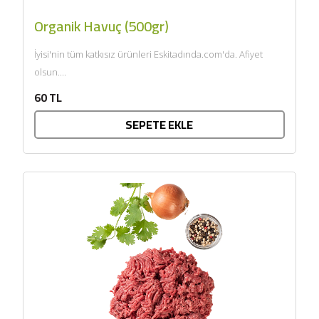
Organik Havuç (500gr)
İyisi'nin tüm katkısız ürünleri Eskitadında.com'da. Afiyet
olsun....
60 TL
SEPETE EKLE