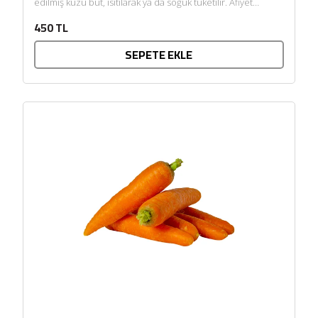
edilmiş kuzu but, ısıtılarak ya da soğuk tüketilir. Afiyet
olsun....
450 TL
SEPETE EKLE