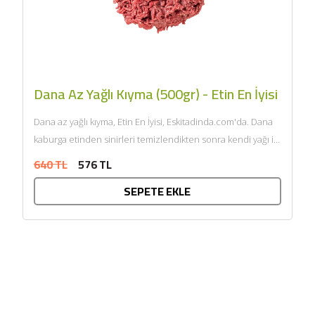
Dana Az Yağlı Kıyma (500gr) - Etin En İyisi
Dana az yağlı kıyma, Etin En İyisi, Eskitadinda.com'da. Dana
kaburga etinden sinirleri temizlendikten sonra kendi yağı ile
çift...
640 TL
576 TL
SEPETE EKLE