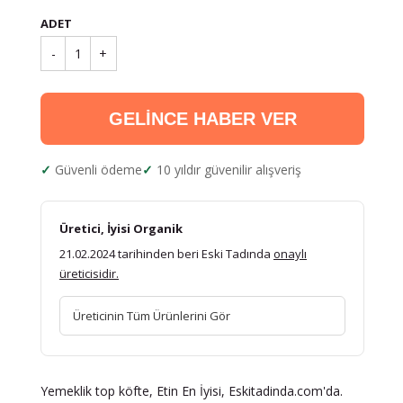
ADET
-
1
+
GELİNCE HABER VER
Güvenli ödeme
10 yıldır güvenilir alışveriş
Üretici, İyisi Organik
21.02.2024 tarihinden beri Eski Tadında
onaylı
üreticisidir.
Üreticinin Tüm Ürünlerini Gör
Yemeklik top köfte, Etin En İyisi, Eskitadinda.com'da.