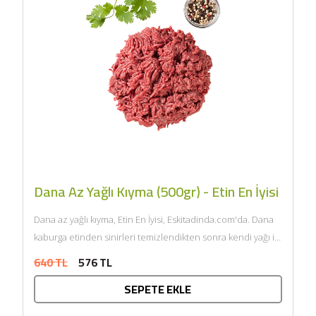
Dana Az Yağlı Kıyma (500gr) - Etin En İyisi
Dana az yağlı kıyma, Etin En İyisi, Eskitadinda.com'da. Dana
kaburga etinden sinirleri temizlendikten sonra kendi yağı ile
çift...
640 TL
576 TL
SEPETE EKLE