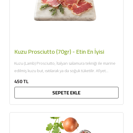
Kuzu Prosciutto (70gr) - Etin En İyisi
Kuzu (Lamb) Prosciutto, İtalyan salamura tekniği ile marine
edilmiş kuzu but, ısıtılarak ya da soğuk tüketilir. Afiyet
olsun....
450 TL
SEPETE EKLE