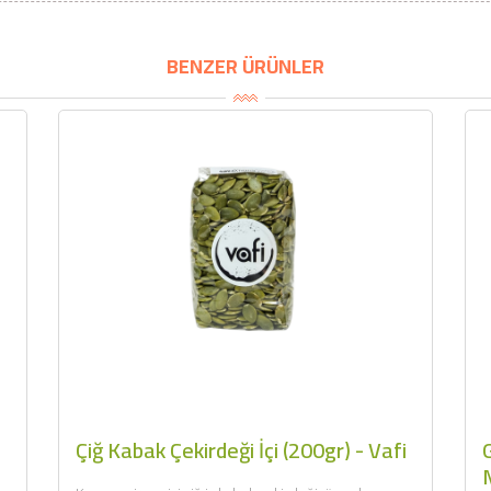
BU HAFTANIN PLANLI İNDİRİMİ
BENZER ÜRÜNLER
2320,00 TL
Sızma Zeytinyağı (2025
2100,00 TL
Yeni Hasat, Güney Ege, 5
Litre) - AtcaNova
SEPETE EKLE
Çiğ Kabak Çekirdeği İçi (200gr) - Vafi