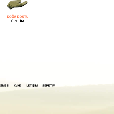
DOĞA DOSTU
ÜRETİM
EŞMESİ
KVKK
İLETİŞİM
SEPETİM