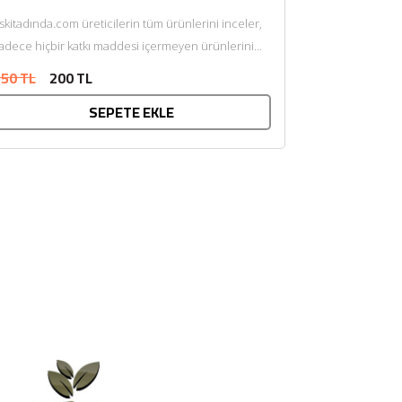
skitadında.com üreticilerin tüm ürünlerini inceler,
adece hiçbir katkı maddesi içermeyen ürünlerini
sunar. Afiyet olsun....
50 TL
200 TL
SEPETE EKLE