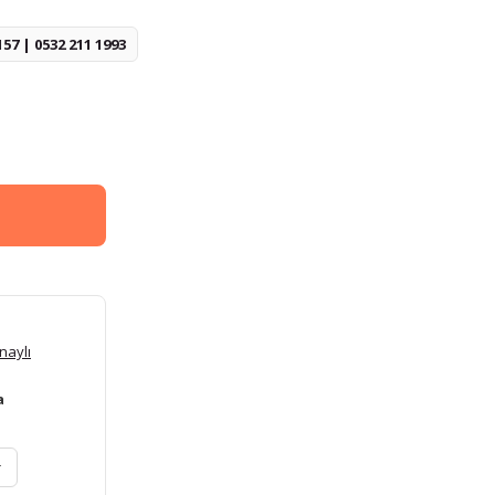
157 | 0532 211 1993
naylı
a
r