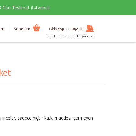
 7 Gün Teslimat (İstanbul)
şim
Sepetim
Giriş Yap
//
Üye Ol
0
Eski Tadında Satıcı Başvurusu
ket
ni inceler, sadece hiçbir katkı maddesi içermeyen