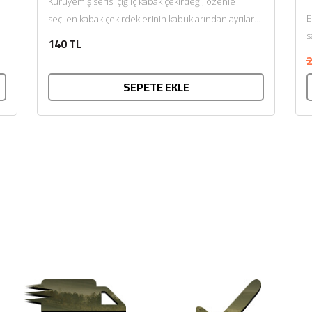
Kuruyemiş serisi çiğ iç kabak çekirdeği, özenle
E
seçilen kabak çekirdeklerinin kabuklarından ayrılarak
s
doğal haliyle sunulmasıyla hazırlanır. Kendine...
140 TL
2
SEPETE EKLE