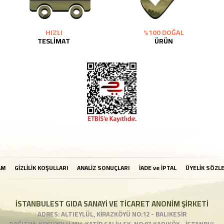
HIZLI
%100 DOĞAL
TESLİMAT
ÜRÜN
AM
GİZLİLİK KOŞULLARI
ANALİZ SONUÇLARI
İADE ve İPTAL
ÜYELİK SÖZL
İSTANBULEST GIDA SANAYİ VE TİCARET ANONİM ŞİRKETİ
ADRES: ALTIEYLÜL, KİRAZKÖYÜ NO:12 - BALIKESİR