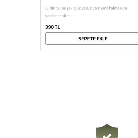
Cildin yumuşak, pürüzsüz ve nemli kalmasına
yardımcı olur....
390 TL
SEPETE EKLE