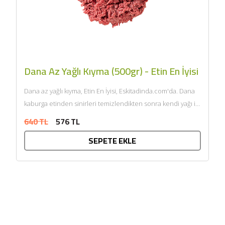
Dana Az Yağlı Kıyma (500gr) - Etin En İyisi
Dana az yağlı kıyma, Etin En İyisi, Eskitadinda.com'da. Dana
kaburga etinden sinirleri temizlendikten sonra kendi yağı ile
çift...
640 TL
576 TL
SEPETE EKLE