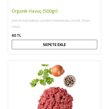
Organik Havuç (500gr)
İyisi'nin tüm katkısız ürünleri Eskitadında.com'da. Afiyet
olsun....
60 TL
SEPETE EKLE