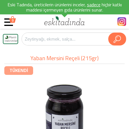
Eski Tadında, üreticilerin ürünlerini inceler,
sadece
hiçbir katkı
maddesi içermeyen gıda ürünlerini sunar.
0
Planlı
İndirimler
Yaban Mersini Reçeli (215gr)
TÜKENDİ