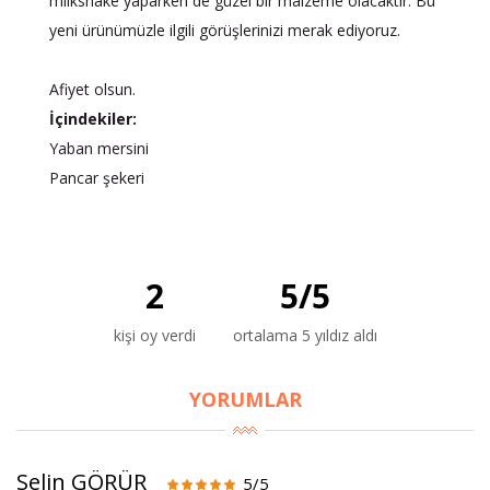
milkshake yaparken de güzel bir malzeme olacaktır. Bu
yeni ürünümüzle ilgili görüşlerinizi merak ediyoruz.
Afiyet olsun.
İçindekiler:
Yaban mersini
Pancar şekeri
2
5
/
5
kişi oy verdi
ortalama 5 yıldız aldı
YORUMLAR
Selin GÖRÜR
5/5