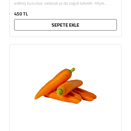
edilmiş kuzu but, ısıtılarak ya da soğuk tüketilir. Afiyet
olsun....
450 TL
SEPETE EKLE