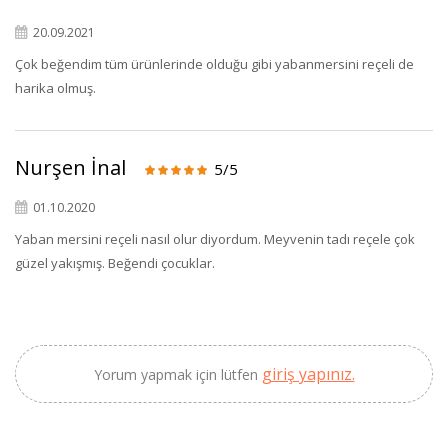
20.09.2021
Çok beğendim tüm ürünlerinde olduğu gibi yabanmersini reçeli de
harika olmuş.
×
BU HAFTANIN PLANLI İNDİRİMİ
Nurşen İnal
5/5
2690,00 TL
Kaan Olgun Hasat
01.10.2020
2071,30 TL
Naturel Sızma
Yaban mersini reçeli nasıl olur diyordum. Meyvenin tadı reçele çok
Zeytinyağı (5lt, Soğuk
güzel yakışmış. Beğendi çocuklar.
Sıkım) - Bilgem
Zeytincilik
SEPETE EKLE
giriş yapınız.
Yorum yapmak için lütfen