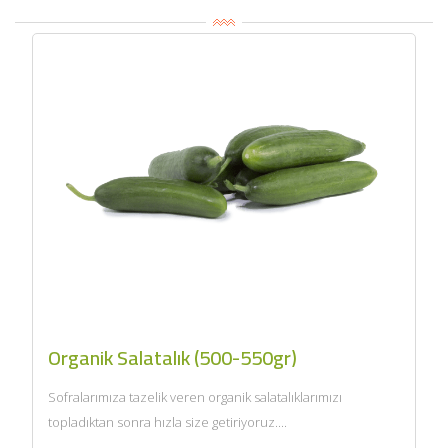
Organik Salatalık (500-550gr)
Sofralarımıza tazelik veren organik salatalıklarımızı
topladıktan sonra hızla size getiriyoruz....