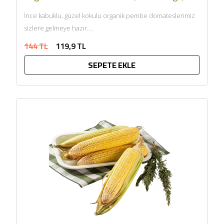
İnce kabuklu, güzel kokulu organik pembe domateslerimiz
sizlere gelmeye hazır....
144 TL
119,9 TL
SEPETE EKLE