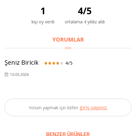
1
4
/
5
kişi oy verdi
ortalama 4 yıldız aldı
×
BU HAFTANIN PLANLI İNDİRİMİ
YORUMLAR
2690,00 TL
Kaan Olgun Hasat
2071,30 TL
Naturel Sızma
Şeniz Biricik
4/5
Zeytinyağı (5lt, Soğuk
Sıkım) - Bilgem
10.03.2026
Zeytincilik
SEPETE EKLE
giriş yapınız.
Yorum yapmak için lütfen
BENZER ÜRÜNLER