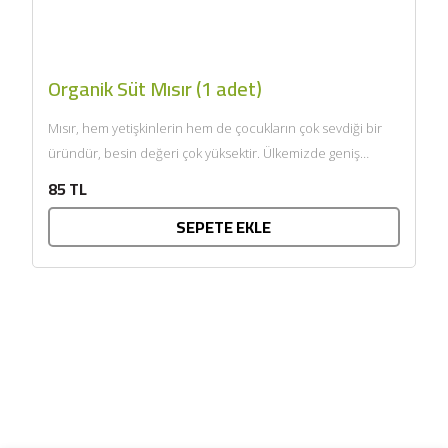
Organik Süt Mısır (1 adet)
Mısır, hem yetişkinlerin hem de çocukların çok sevdiği bir
üründür, besin değeri çok yüksektir. Ülkemizde geniş
anlamda...
85 TL
SEPETE EKLE