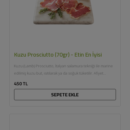
Kuzu Prosciutto (70gr) - Etin En İyisi
Kuzu (Lamb) Prosciutto, İtalyan salamura tekniği ile marine
edilmiş kuzu but, ısıtılarak ya da soğuk tüketilir. Afiyet
olsun....
450 TL
SEPETE EKLE