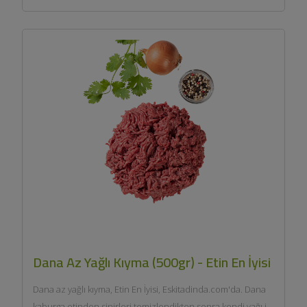
Dana Az Yağlı Kıyma (500gr) - Etin En İyisi
Dana az yağlı kıyma, Etin En İyisi, Eskitadinda.com'da. Dana
kaburga etinden sinirleri temizlendikten sonra kendi yağı ile