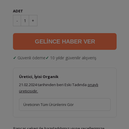
ADET
-
1
+
GELİNCE HABER VER
Güvenli ödeme
10 yıldır güvenilir alışveriş
Üretici, İyisi Organik
21.02.2024 tarihinden beri Eski Tadında
onaylı
üreticisidir.
Üreticinin Tüm Ürünlerini Gör
Pancar şekeri ile hazırladığımız vişne reçellerimize