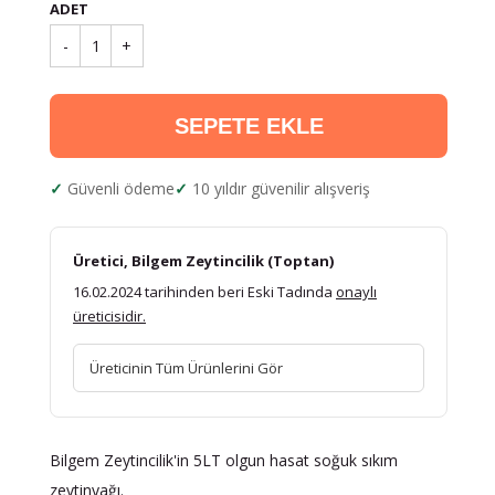
ADET
-
1
+
SEPETE EKLE
Güvenli ödeme
10 yıldır güvenilir alışveriş
Üretici, Bilgem Zeytincilik (Toptan)
16.02.2024 tarihinden beri Eski Tadında
onaylı
üreticisidir.
Üreticinin Tüm Ürünlerini Gör
Bilgem Zeytincilik'in 5LT olgun hasat soğuk sıkım
zeytinyağı.