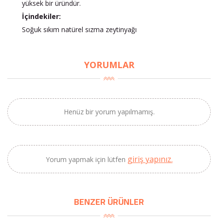
yüksek bir üründür.
İçindekiler:
Soğuk sıkım natürel sızma zeytinyağı
×
YORUMLAR
BU HAFTANIN PLANLI İNDİRİMİ
2690,00 TL
Kaan Olgun Hasat
2071,30 TL
Henüz bir yorum yapılmamış.
Naturel Sızma
Zeytinyağı (5lt, Soğuk
Sıkım) - Bilgem
Zeytincilik
giriş yapınız.
Yorum yapmak için lütfen
SEPETE EKLE
BENZER ÜRÜNLER