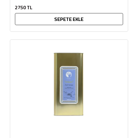
LEZZET ÖDÜLLÜDÜR. Ayvalık/Gömeç/Burhaniye
2750 TL
bölgelerinde kendilerine ait...
SEPETE EKLE