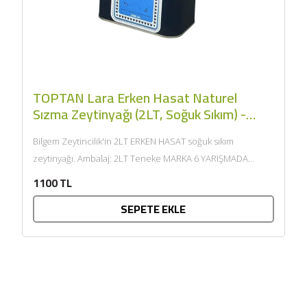
TOPTAN Lara Erken Hasat Naturel
Sızma Zeytinyağı (2LT, Soğuk Sıkım) -
Bilgem Zeytincilik
Bilgem Zeytincilik'in 2LT ERKEN HASAT soğuk sıkım
zeytinyağı. Ambalaj: 2LT Teneke MARKA 6 YARIŞMADA
LEZZET ÖDÜLLÜDÜR. Ayvalık/Gömeç/Burhaniye
1100 TL
bölgelerinde kendilerine ait...
SEPETE EKLE