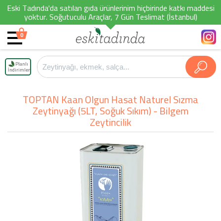
Eski Tadında'da satılan gıda ürünlerinim hiçbirinde katkı maddesi
yoktur. Soğutuculu Araçlar, 7 Gün Teslimat (İstanbul)
0
Planlı
İndirimler
TOPTAN Kaan Olgun Hasat Naturel Sızma
Zeytinyağı (5LT, Soğuk Sıkım) - Bilgem
Zeytincilik