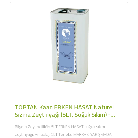
TOPTAN Kaan ERKEN HASAT Naturel
Sızma Zeytinyağı (5LT, Soğuk Sıkım) -
Bilgem Zeytincilik
Bilgem Zeytincilik'in 5LT ERKEN HASAT soğuk sıkım
zeytinyağı. Ambalaj: 5LT Teneke MARKA 6 YARIŞMADA