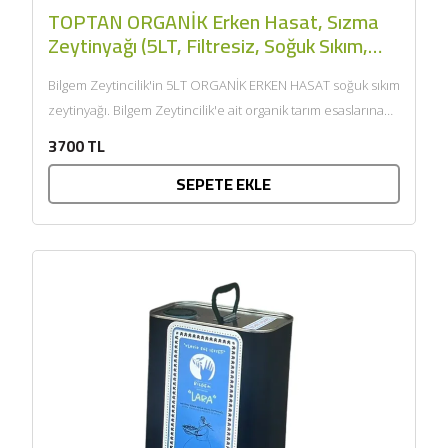
TOPTAN ORGANİK Erken Hasat, Sızma
Zeytinyağı (5LT, Filtresiz, Soğuk Sıkım,
KAAN) - Bilgem Zeytincilik
Bilgem Zeytincilik'in 5LT ORGANİK ERKEN HASAT soğuk sıkım
zeytinyağı. Bilgem Zeytincilik'e ait organik tarım esaslarına
göre bakım yapılan...
3700 TL
SEPETE EKLE