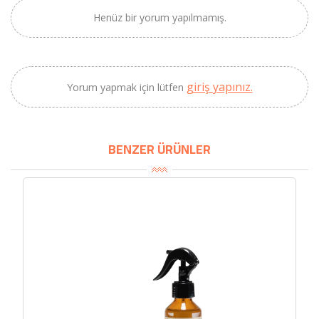
×
Henüz bir yorum yapılmamış.
BU HAFTANIN PLANLI İNDİRİMİ
2320,00 TL
Sızma Zeytinyağı
giriş yapınız.
Yorum yapmak için lütfen
2100,00 TL
(2025 Yeni Hasat,
Güney Ege, 5 Litre) -
AtcaNova
BENZER ÜRÜNLER
SEPETE EKLE