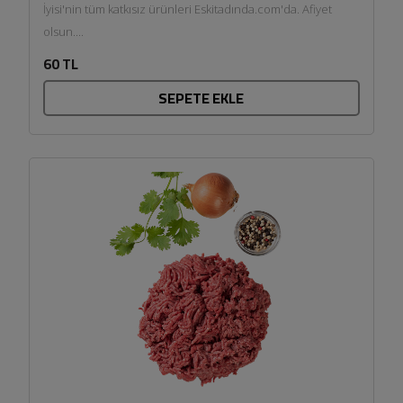
İyisi'nin tüm katkısız ürünleri Eskitadında.com'da. Afiyet
olsun....
60 TL
SEPETE EKLE