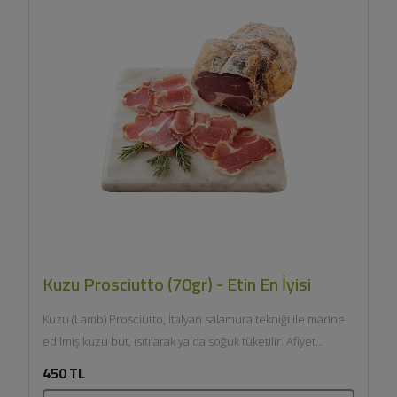
Kuzu Prosciutto (70gr) - Etin En İyisi
Kuzu (Lamb) Prosciutto, İtalyan salamura tekniği ile marine
edilmiş kuzu but, ısıtılarak ya da soğuk tüketilir. Afiyet
olsun....
450 TL