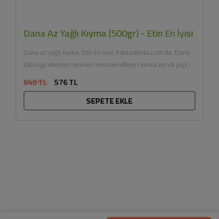
Dana Az Yağlı Kıyma (500gr) - Etin En İyisi
Dana az yağlı kıyma, Etin En İyisi, Eskitadinda.com'da. Dana
kaburga etinden sinirleri temizlendikten sonra kendi yağı ile
çift...
640 TL
576 TL
SEPETE EKLE