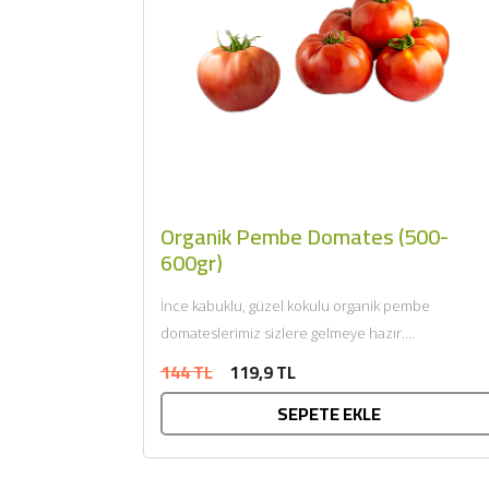
Organik Pembe Domates (500-
600gr)
İnce kabuklu, güzel kokulu organik pembe
domateslerimiz sizlere gelmeye hazır....
144 TL
119,9 TL
SEPETE EKLE