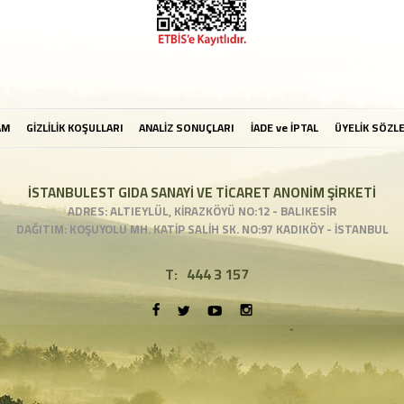
AM
GİZLİLİK KOŞULLARI
ANALİZ SONUÇLARI
İADE ve İPTAL
ÜYELİK SÖZL
İSTANBULEST GIDA SANAYİ VE TİCARET ANONİM ŞİRKETİ
ADRES: ALTIEYLÜL, KİRAZKÖYÜ NO:12 - BALIKESİR
DAĞITIM: KOŞUYOLU MH. KATİP SALİH SK. NO:97 KADIKÖY - İSTANBUL
T:
444 3 157