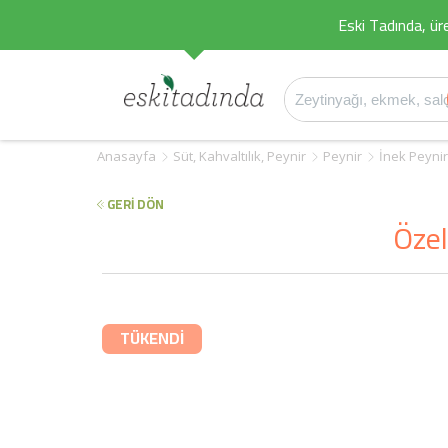
Eski Tadında, üret
Anasayfa
Süt, Kahvaltılık, Peynir
Peynir
İnek Peynir
GERİ DÖN
Özel
TÜKENDİ