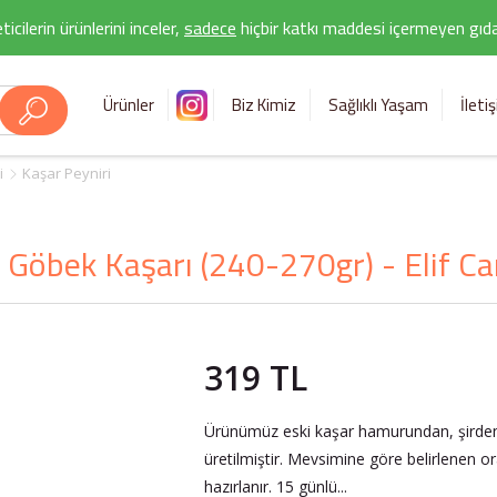
icilerin ürünlerini inceler,
sadece
hiçbir katkı maddesi içermeyen gıda 
Ürünler
Biz Kimiz
Sağlıklı Yaşam
İleti
i
Kaşar Peyniri
 Göbek Kaşarı (240-270gr) - Elif C
319 TL
Ürünümüz eski kaşar hamurundan, şirden
üretilmiştir. Mevsimine göre belirlenen ora
hazırlanır. 15 günlü...