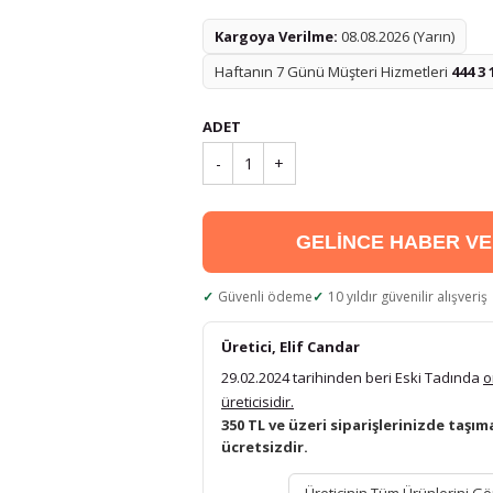
Kargoya Verilme:
08.08.2026 (Yarın)
Haftanın 7 Günü Müşteri Hizmetleri
444 3 
ADET
-
1
+
GELİNCE HABER V
Güvenli ödeme
10 yıldır güvenilir alışveriş
Üretici, Elif Candar
29.02.2024 tarihinden beri Eski Tadında
o
üreticisidir.
350 TL ve üzeri siparişlerinizde taşım
ücretsizdir.