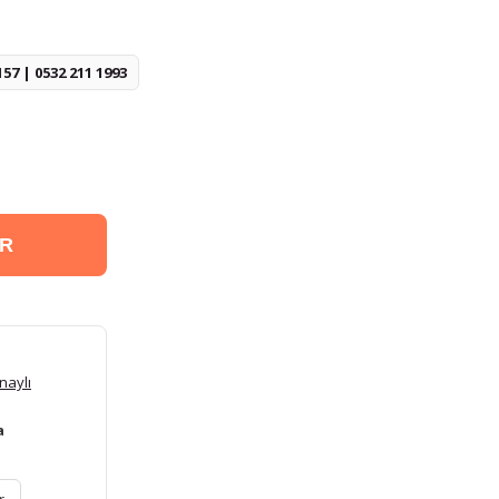
157 | 0532 211 1993
ER
naylı
a