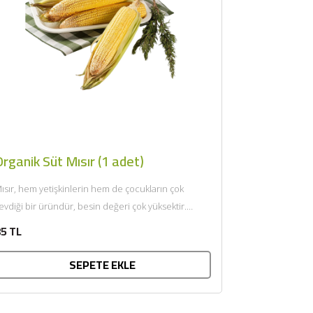
rganik Süt Mısır (1 adet)
ısır, hem yetişkinlerin hem de çocukların çok
evdiği bir üründür, besin değeri çok yüksektir.
lkemizde geniş anlamda...
5 TL
SEPETE EKLE