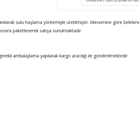
Üreticinin Tüm Ürünlerini Gö
larak sulu haşlama yöntemiyle üretilmiştir. Mevsimine göre belirlenen 
 sonra paketlenerek satışa sunulmaktadır.
ekli ambalajlama yapılarak kargo aracılığı ile gönderilmektedir.