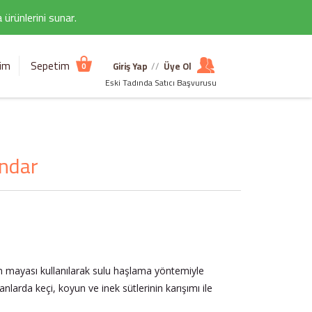
ürünlerini sunar.
şim
Sepetim
Giriş Yap
//
Üye Ol
0
Eski Tadında Satıcı Başvurusu
andar
 mayası kullanılarak sulu haşlama yöntemiyle
nlarda keçi, koyun ve inek sütlerinin karışımı ile