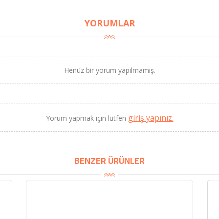
YORUMLAR
Henüz bir yorum yapılmamış.
BU HAFTANIN PLANLI İNDİRİMİ
2690,00 TL
Kaan Olgun Hasat
2071,30 TL
Naturel Sızma Zeytinyağı
giriş yapınız.
Yorum yapmak için lütfen
(5lt, Soğuk Sıkım) - Bilgem
Zeytincilik
SEPETE EKLE
BENZER ÜRÜNLER