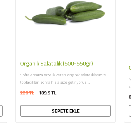
Organik Salatalık (500-550gr)
O
Sofralarımıza tazelik veren organik salatalıklarımızı
M
topladıktan sonra hızla size getiriyoruz....
s
228 TL
189,9 TL
Ü
8
SEPETE EKLE