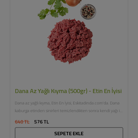
Dana Az Yağlı Kıyma (500gr) - Etin En İyisi
Dana az yağlı kıyma, Etin En İyisi, Eskitadinda.com'da. Dana
kaburga etinden sinirleri temizlendikten sonra kendi yağı ile
çift...
640 TL
576 TL
SEPETE EKLE