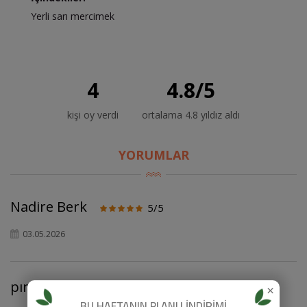
Yerli sarı mercimek
4
4.8
/
5
kişi oy verdi
ortalama 4.8 yıldız aldı
YORUMLAR
Nadire Berk
5/5
03.05.2026
×
pınar ekinci
5/5
BU HAFTANIN PLANLI İNDİRİMİ