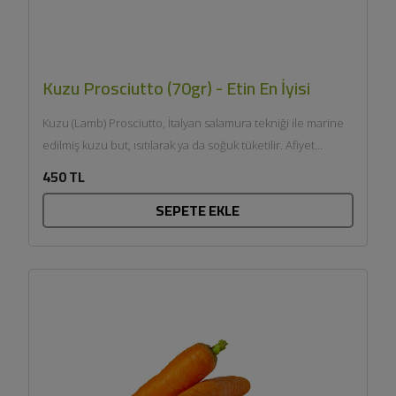
Kuzu Prosciutto (70gr) - Etin En İyisi
Kuzu (Lamb) Prosciutto, İtalyan salamura tekniği ile marine
edilmiş kuzu but, ısıtılarak ya da soğuk tüketilir. Afiyet
olsun....
450 TL
SEPETE EKLE