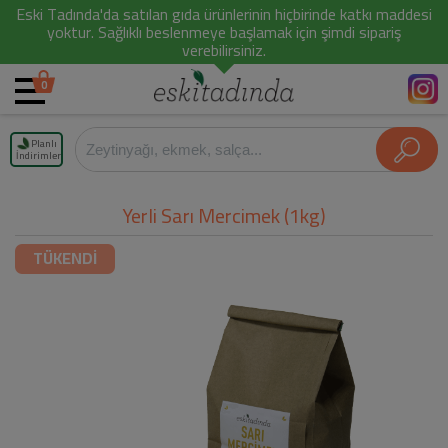
Eski Tadında'da satılan gıda ürünlerinin hiçbirinde katkı maddesi
yoktur. Sağlıklı beslenmeye başlamak için şimdi sipariş
verebilirsiniz.
0
Planlı
İndirimler
Yerli Sarı Mercimek (1kg)
TÜKENDİ