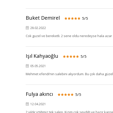
Buket Demirel
5/5
28.02.2022
Cok guzel ve bereketli. 2 sene oldu neredeyse hala azar
Işıl Kahyaoğlu
5/5
05.05.2021
Mehmet efendi’nin salebini alıyordum. Bu çok daha güzel 
Fulya akıncı
5/5
12.04.2021
2 yıldır içtiğimiz tek salep. Kızım çok sevdiği ve hazır kar