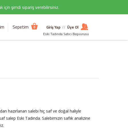
çin şimdi sipariş verebilirsiniz.
şim
Sepetim
Giriş Yap
//
Üye Ol
0
Eski Tadında Satıcı Başvurusu
ndan hazırlanan salebi hiç saf ve doğal haliyle
 saf salep Eski Tadında. Salebimizin saflık analizine
iz.