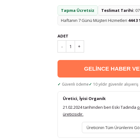
Taşıma Ücretsiz
Teslimat Tarihi:
07.
Haftanın 7 Günü Müşteri Hizmetleri
444 3 
ADET
-
1
+
GELİNCE HABER V
Güvenli ödeme
10 yıldır güvenilir alışveriş
Üretici, İyisi Organik
21.02.2024 tarihinden beri Eski Tadında
o
üreticisidir.
Üreticinin Tüm Ürünlerini Gö