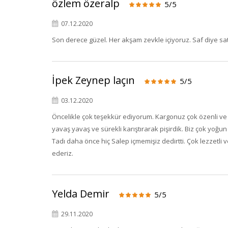
özlem özeralp
5/5
07.12.2020
Son derece güzel. Her akşam zevkle içiyoruz. Saf diye satıl
İpek Zeynep laçın
5/5
03.12.2020
Öncelikle çok teşekkür ediyorum. Kargonuz çok özenli ve ç
yavaş yavaş ve sürekli karıştırarak pişirdik. Biz çok yoğ
Tadı daha önce hiç Salep içmemişiz dedirtti. Çok lezzetl
ederiz.
Yelda Demir
5/5
29.11.2020