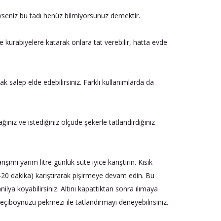
tiyseniz bu tadı henüz bilmiyorsunuz demektir.
ere kurabiyelere katarak onlara tat verebilir, hatta evde
ak salep elde edebilirsiniz. Farklı kullanımlarda da
ğınız ve istediğiniz ölçüde şekerle tatlandırdığınız
ışımı yarım litre günlük süte iyice karıştırın. Kısık
5-20 dakika) karıştırarak pişirmeye devam edin. Bu
lya koyabilirsiniz. Altını kapattıktan sonra ılımaya
eçiboynuzu pekmezi ile tatlandırmayı deneyebilirsiniz.