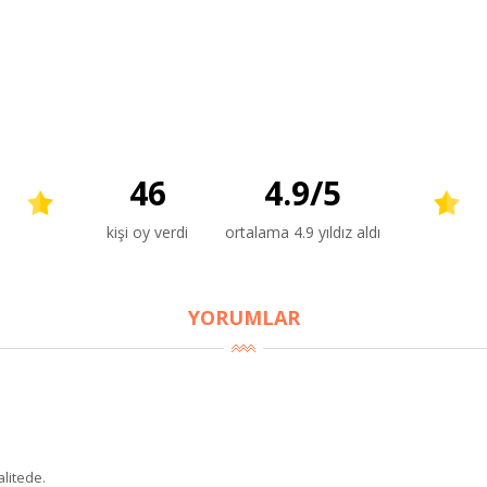
46
4.9
/
5
kişi oy verdi
ortalama 4.9 yıldız aldı
YORUMLAR
litede.