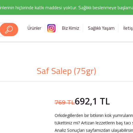
nlerinin hiçbirinde katkı maddesi yoktur. Sağlıklı beslenmeye başlamak i
Ürünler
Biz Kimiz
Sağlıklı Yaşam
İleti
Saf Salep (75gr)
692,1 TL
769 TL
Orkidegillerden bir bitkinin kök yumruları
tükettiniz mi? Artizan lezzetlerin baş tacı
Analiz Sonuçları sayfamızdan ulaşabilirsin