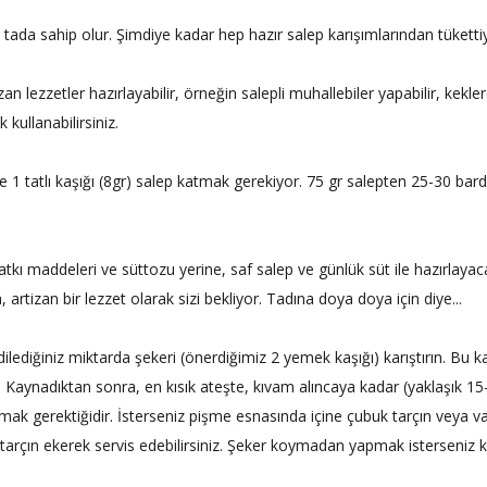
e tada sahip olur. Şimdiye kadar hep hazır salep karışımlarından tüket
izan lezzetler hazırlayabilir, örneğin salepli muhallebiler yapabilir, kekl
kullanabilirsiniz.
te 1 tatlı kaşığı (8gr) salep katmak gerekiyor. 75 gr salepten 25-30 bard
katkı maddeleri ve süttozu yerine, saf salep ve günlük süt ile hazırlayaca
 artizan bir lezzet olarak sizi bekliyor. Tadına doya doya için diye...
 dilediğiniz miktarda şekeri (önerdiğimiz 2 yemek kaşığı) karıştırın. Bu kar
. Kaynadıktan sonra, en kısık ateşte, kıvam alıncaya kadar (yaklaşık 1
mak gerektiğidir. İsterseniz pişme esnasında içine çubuk tarçın veya vani
tarçın ekerek servis edebilirsiniz. Şeker koymadan yapmak isterseniz k