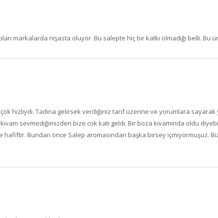
an markalarda nişasta oluyor. Bu salepte hiç bir katkı olmadığı belli. Bu ürü
ok hızlıydı. Tadına gelirsek verdiğiniz tarif üzerine ve yorumlara sayarak
un kıvam sevmediğimizden bize cok katı geldi. Bir boza kıvamında oldu diye
i ve hafiftir. Bundan önce Salep aromasından başka birsey içmiyormuşuz. B