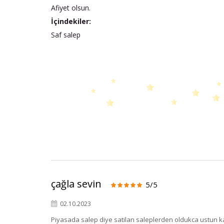
Afiyet olsun.
İçindekiler:
Saf salep
çağla sevin
5/5
02.10.2023
Piyasada salep diye satilan saleplerden oldukca ustun ka