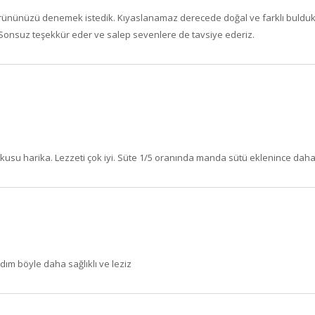
rününüzü denemek istedik. Kıyaslanamaz derecede doğal ve farklı bulduk.İç
 Sonsuz teşekkür eder ve salep sevenlere de tavsiye ederiz.
okusu harika. Lezzeti çok iyi. Süte 1/5 oranında manda sütü eklenince daha 
ım böyle daha sağlıklı ve leziz