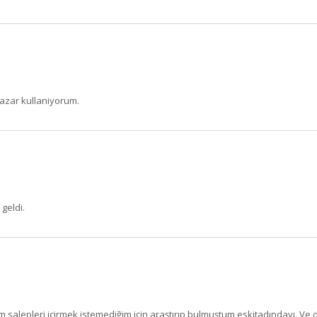
 azar kullaniyorum.
geldi.
BU HAFTANIN PLANLI İNDİRİMİ
2320,00 TL
Sızma Zeytinyağı (2025
2100,00 TL
Yeni Hasat, Güney Ege, 5
Litre) - AtcaNova
ışım salepleri içirmek istemediğim için araştırıp bulmuştum eskitadındayı. Ve 