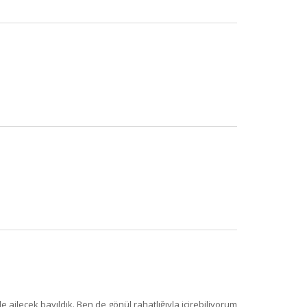
×
de ailecek bayıldık. Ben de gönül rahatlığıyla içirebiliyorum