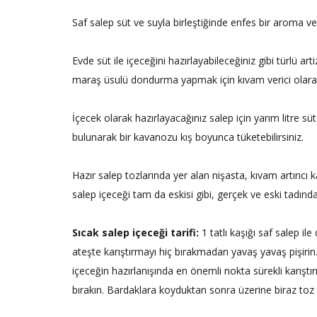
Saf salep süt ve suyla birleştiğinde enfes bir aroma v
Evde süt ile içeceğini hazırlayabileceğiniz gibi türlü art
maraş üsulü dondurma yapmak için kıvam verici olarak 
İçecek olarak hazırlayacağınız salep için yarım litre sü
bulunarak bir kavanozu kış boyunca tüketebilirsiniz.
Hazır salep tozlarında yer alan nişasta, kıvam artırıcı 
salep içeceği tam da eskisi gibi, gerçek ve eski tadında,
Sıcak salep içeceği tarifi:
1 tatlı kaşığı saf salep ile
ateşte karıştırmayı hiç bırakmadan yavaş yavaş pişirin
içeceğin hazırlanışında en önemli nokta sürekli karıştır
bırakın. Bardaklara koyduktan sonra üzerine biraz toz 