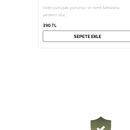
Cildin yumuşak, pürüzsüz ve nemli kalmasına
yardımcı olur....
390 TL
SEPETE EKLE