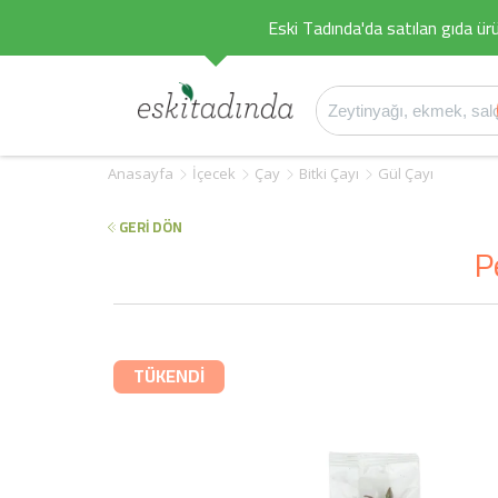
Eski Tadında'da satılan gıda ürü
Anasayfa
İçecek
Çay
Bitki Çayı
Gül Çayı
GERİ DÖN
P
TÜKENDİ