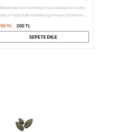
skitadında.com üreticilerin tüm ürünlerini inceler,
adece hiçbir katkı maddesi içermeyen ürünlerini
sunar. Afiyet olsun....
50 TL
200 TL
SEPETE EKLE