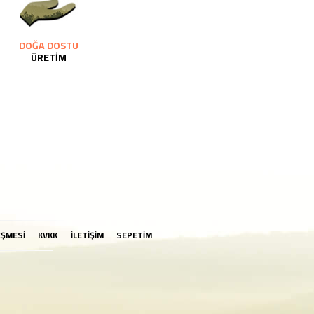
DOĞA DOSTU
ÜRETİM
EŞMESİ
KVKK
İLETİŞİM
SEPETİM