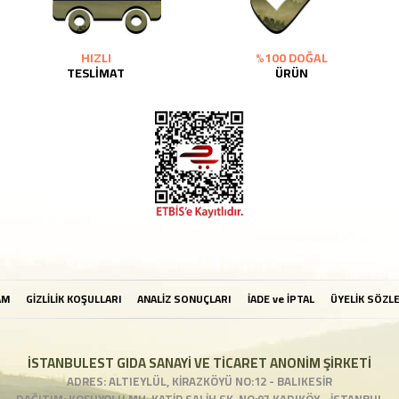
HIZLI
%100 DOĞAL
TESLİMAT
ÜRÜN
AM
GİZLİLİK KOŞULLARI
ANALİZ SONUÇLARI
İADE ve İPTAL
ÜYELİK SÖZL
İSTANBULEST GIDA SANAYİ VE TİCARET ANONİM ŞİRKETİ
ADRES: ALTIEYLÜL, KİRAZKÖYÜ NO:12 - BALIKESİR