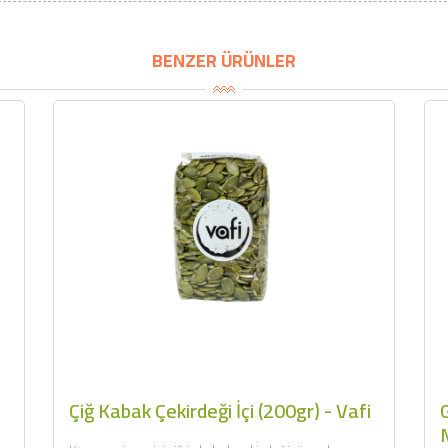
BU HAFTANIN PLANLI İNDİRİMİ
BENZER ÜRÜNLER
2320,00 TL
Sızma Zeytinyağı (2025
2100,00 TL
Yeni Hasat, Güney Ege, 5
Litre) - AtcaNova
SEPETE EKLE
Çiğ Kabak Çekirdeği İçi (200gr) - Vafi