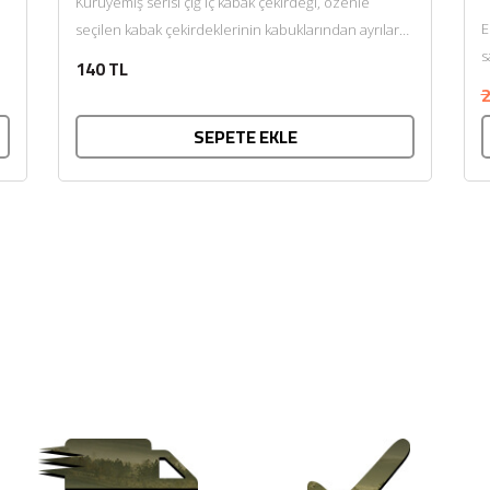
Kuruyemiş serisi çiğ iç kabak çekirdeği, özenle
E
seçilen kabak çekirdeklerinin kabuklarından ayrılarak
s
doğal haliyle sunulmasıyla hazırlanır. Kendine...
140 TL
2
SEPETE EKLE