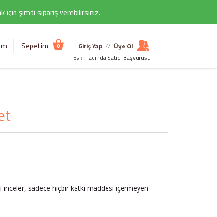
çin şimdi sipariş verebilirsiniz.
şim
Sepetim
Giriş Yap
//
Üye Ol
0
Eski Tadında Satıcı Başvurusu
et
ni inceler, sadece hiçbir katkı maddesi içermeyen