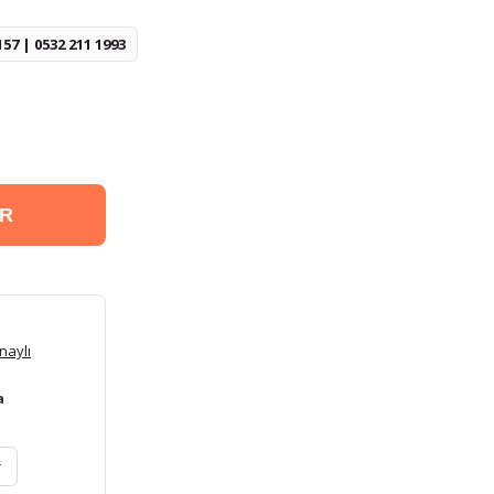
157 | 0532 211 1993
ER
naylı
a
r