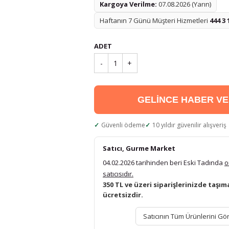
Kargoya Verilme:
07.08.2026 (Yarın)
Haftanın 7 Günü Müşteri Hizmetleri
444 3 
ADET
-
1
+
GELİNCE HABER V
Güvenli ödeme
10 yıldır güvenilir alışveriş
Satıcı, Gurme Market
04.02.2026 tarihinden beri Eski Tadında
o
satıcısıdır.
350 TL ve üzeri siparişlerinizde taşım
ücretsizdir.
Satıcının Tüm Ürünlerini Gö