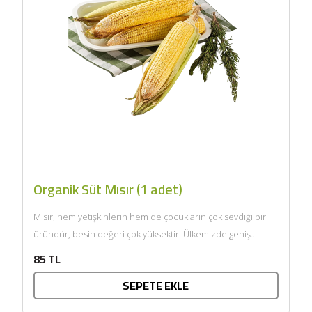
Organik Süt Mısır (1 adet)
Mısır, hem yetişkinlerin hem de çocukların çok sevdiği bir
üründür, besin değeri çok yüksektir. Ülkemizde geniş
anlamda...
85 TL
SEPETE EKLE