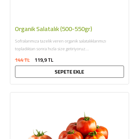
Organik Salatalık (500-550gr)
Sofralarımıza tazelik veren organik salatalıklarımızı
topladıktan sonra hızla size getiriyoruz....
144 TL
119,9 TL
SEPETE EKLE