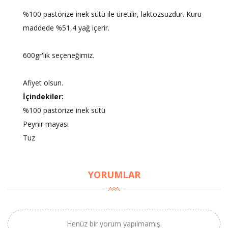
%100 pastörize inek sütü ile üretilir, laktozsuzdur. Kuru
maddede %51,4 yağ içerir.
600gr'lık seçeneğimiz.
Afiyet olsun.
×
İçindekiler:
BU HAFTANIN PLANLI İNDİRİMİ
%100 pastörize inek sütü
Peynir mayası
2320,00 TL
Sızma Zeytinyağı
Tuz
2100,00 TL
(2025 Yeni Hasat,
Güney Ege, 5 Litre) -
AtcaNova
YORUMLAR
SEPETE EKLE
Henüz bir yorum yapılmamış.