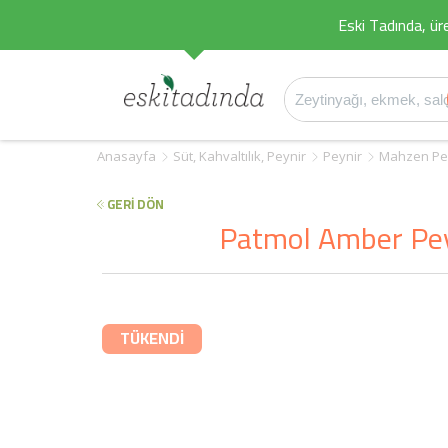
Eski Tadında, üret
Anasayfa
Süt, Kahvaltılık, Peynir
Peynir
Mahzen Pey
GERİ DÖN
Patmol Amber Peyn
TÜKENDİ