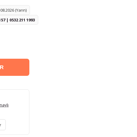
08.2026 (Yarın)
157 | 0532 211 1993
ER
naylı
r