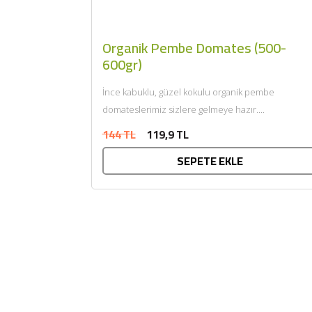
Organik Pembe Domates (500-
600gr)
İnce kabuklu, güzel kokulu organik pembe
domateslerimiz sizlere gelmeye hazır....
144 TL
119,9 TL
SEPETE EKLE