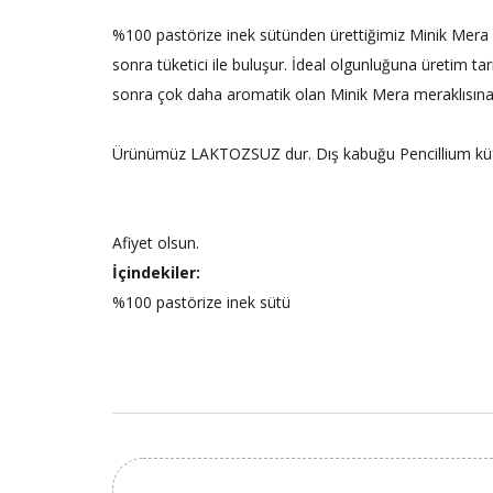
%100 pastörize inek sütünden ürettiğimiz Minik Mera pe
sonra tüketici ile buluşur. İdeal olgunluğuna üretim tar
sonra çok daha aromatik olan Minik Mera meraklısına 
Ürünümüz LAKTOZSUZ dur. Dış kabuğu Pencillium küf k
Afiyet olsun.
İçindekiler:
%100 pastörize inek sütü