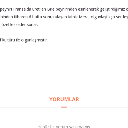
yniri Fransa'da üretilen Brie peynirinden esinlenerek geliştirdiğimiz 
ihinden itibaren 6 hafta sonra ulaşan Minik Mera, olgunlaştıkça sertleşi
özel lezzetler sunar.
ültürü ile olgunlaşmıştır.
YORUMLAR
Henüz bir yorum yapılmamış.