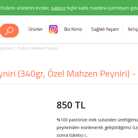
icilerin ürünlerini inceler,
sadece
hiçbir katkı maddesi içermeyen gıda 
Ürünler
Biz Kimiz
Sağlıklı Yaşam
İleti
nirleri
Patmol Amber Peyniri
iri (340gr, Özel Mahzen Peyniri) - 
850 TL
%100 pastörize inek sütünden ürettiğimiz
peynirinden esinlenerek geliştirdiğimiz ö
sonra tüketici i...