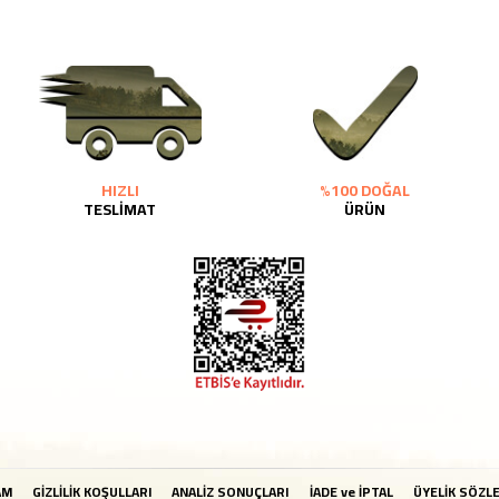
HIZLI
%100 DOĞAL
TESLİMAT
ÜRÜN
AM
GİZLİLİK KOŞULLARI
ANALİZ SONUÇLARI
İADE ve İPTAL
ÜYELİK SÖZL