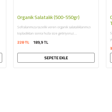
O
Organik Salatalık (500-550gr)
Sofralarımıza tazelik veren organik salatalıklarımızı
S
topladıktan sonra hızla size getiriyoruz....
y
228 TL
189,9 TL
d
3
SEPETE EKLE