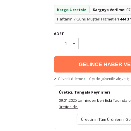
Kargo Ücretsiz
Kargoya Verilme:
07.
Haftanın 7 Günü Müşteri Hizmetleri
444 3 
ADET
-
1
+
GELİNCE HABER V
Güvenli ödeme
10 yıldır güvenilir alışveriş
Üretici, Tangala Peynirleri
09.01.2025 tarihinden beri Eski Tadında
o
üreticisidir.
Üreticinin Tüm Ürünlerini Gö