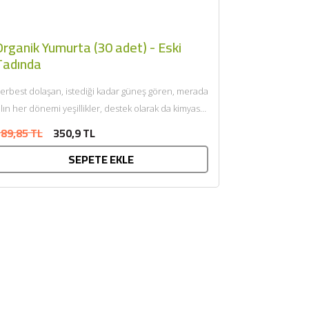
rganik Yumurta (30 adet) - Eski
Tadında
erbest dolaşan, istediği kadar güneş gören, merada
ılın her dönemi yeşillikler, destek olarak da kimyasal
eğmemiş organik...
89,85 TL
350,9 TL
SEPETE EKLE