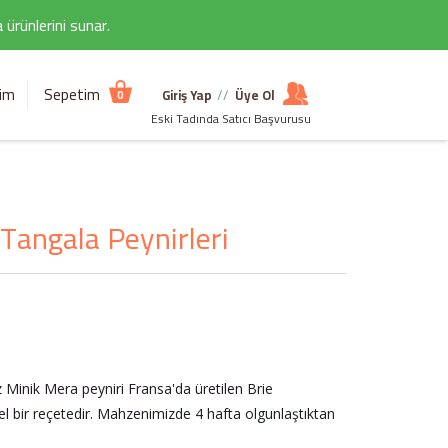
ürünlerini sunar.
şim
Sepetim
Giriş Yap
//
Üye Ol
0
Eski Tadında Satıcı Başvurusu
Tangala Peynirleri
 Minik Mera peyniri Fransa'da üretilen Brie
zel bir reçetedir. Mahzenimizde 4 hafta olgunlaştıktan