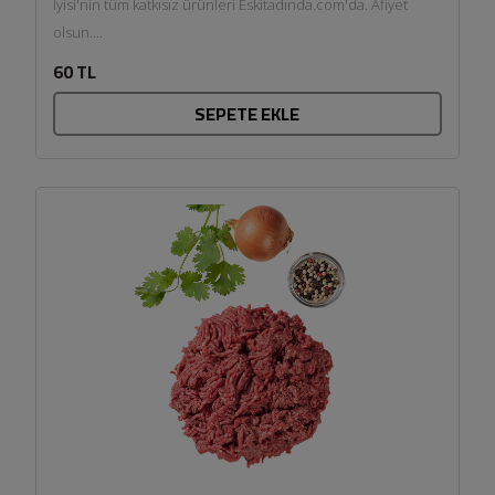
İyisi'nin tüm katkısız ürünleri Eskitadında.com'da. Afiyet
olsun....
60 TL
SEPETE EKLE