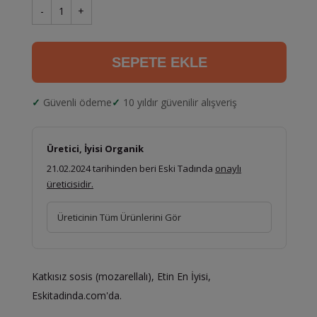
-
1
+
SEPETE EKLE
Güvenli ödeme
10 yıldır güvenilir alışveriş
Üretici, İyisi Organik
21.02.2024 tarihinden beri Eski Tadında
onaylı
üreticisidir.
Üreticinin Tüm Ürünlerini Gör
Katkısız sosis (mozarellalı), Etin En İyisi,
Eskitadinda.com'da.