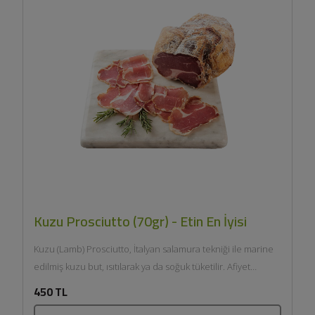
Kuzu Prosciutto (70gr) - Etin En İyisi
Kuzu (Lamb) Prosciutto, İtalyan salamura tekniği ile marine
edilmiş kuzu but, ısıtılarak ya da soğuk tüketilir. Afiyet
olsun....
450 TL