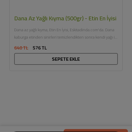
Dana Az Yağlı Kıyma (500gr) - Etin En İyisi
Dana az yağlı kıyma, Etin En İyisi, Eskitadinda.com'da. Dana
kaburga etinden sinirleri temizlendikten sonra kendi yağı ile
çift...
640 TL
576 TL
SEPETE EKLE