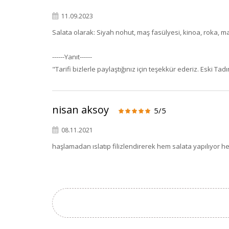
11.09.2023
Salata olarak: Siyah nohut, maş fasülyesi, kinoa, roka, mar
------Yanıt------
"Tarifi bizlerle paylaştığınız için teşekkür ederiz. Eski Tad
nisan aksoy
5/5
08.11.2021
haşlamadan ıslatıp filizlendirerek hem salata yapılıyor h