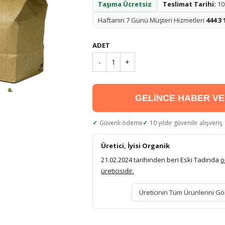
Taşıma Ücretsiz
Teslimat Tarihi:
10.
Haftanın 7 Günü Müşteri Hizmetleri
444 3 
ADET
-
1
+
GELİNCE HABER V
Güvenli ödeme
10 yıldır güvenilir alışveriş
Üretici, İyisi Organik
21.02.2024 tarihinden beri Eski Tadında
o
üreticisidir.
Üreticinin Tüm Ürünlerini Gö