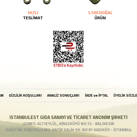
HIZLI
%100 DOĞAL
TESLİMAT
ÜRÜN
AM
GİZLİLİK KOŞULLARI
ANALİZ SONUÇLARI
İADE ve İPTAL
ÜYELİK SÖZL
İSTANBULEST GIDA SANAYİ VE TİCARET ANONİM ŞİRKETİ
ADRES: ALTIEYLÜL, KİRAZKÖYÜ NO:12 - BALIKESİR
DAĞITIM: KOŞUYOLU MH. KATİP SALİH SK. NO:97 KADIKÖY - İSTANBUL