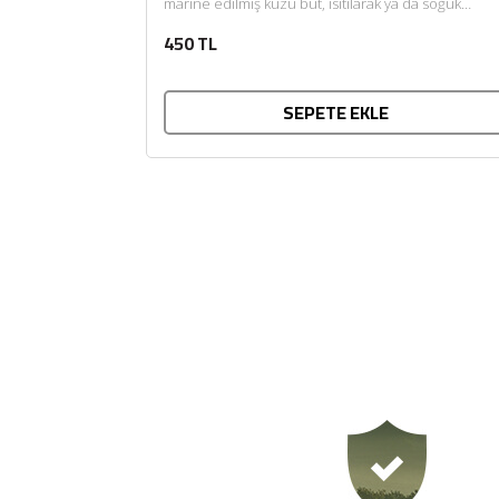
marine edilmiş kuzu but, ısıtılarak ya da soğuk
tüketilir. Afiyet olsun....
450 TL
SEPETE EKLE