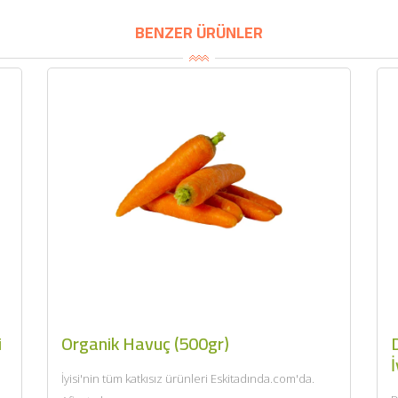
BENZER ÜRÜNLER
i
Organik Havuç (500gr)
D
İ
İyisi'nin tüm katkısız ürünleri Eskitadında.com'da.