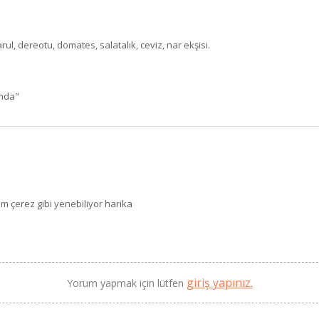
ul, dereotu, domates, salatalık, ceviz, nar ekşisi.
ında"
BU HAFTANIN PLANLI İNDİRİMİ
em çerez gibi yenebiliyor harika
2690,00 TL
Kaan Olgun Hasat
2071,30 TL
Naturel Sızma Zeytinyağı
(5lt, Soğuk Sıkım) - Bilgem
Zeytincilik
SEPETE EKLE
giriş yapınız.
Yorum yapmak için lütfen