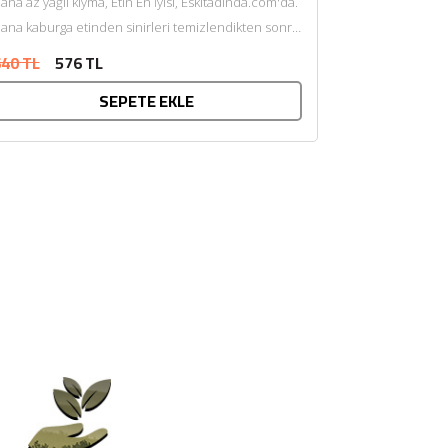
ana az yağlı kıyma, Etin En İyisi, Eskitadinda.com'da.
ana kaburga etinden sinirleri temizlendikten sonra
endi yağı ile çift...
40 TL
576 TL
SEPETE EKLE