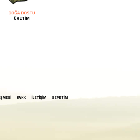
DOĞA DOSTU
ÜRETİM
EŞMESİ
KVKK
İLETİŞİM
SEPETİM