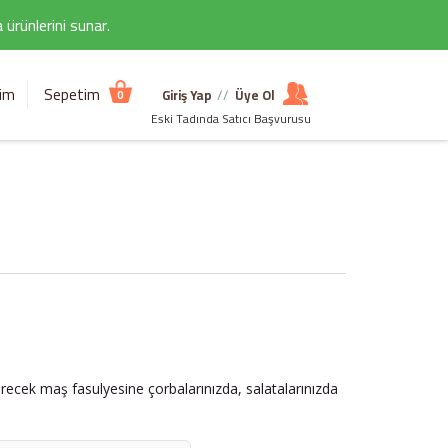
ürünlerini sunar.
şim
Sepetim
Giriş Yap
//
Üye Ol
0
Eski Tadında Satıcı Başvurusu
 girecek maş fasulyesine çorbalarınızda, salatalarınızda