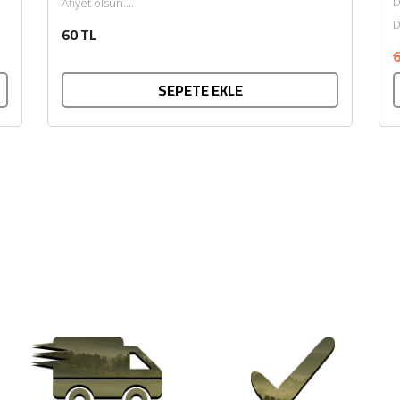
D
Afiyet olsun....
D
60 TL
k
6
SEPETE EKLE