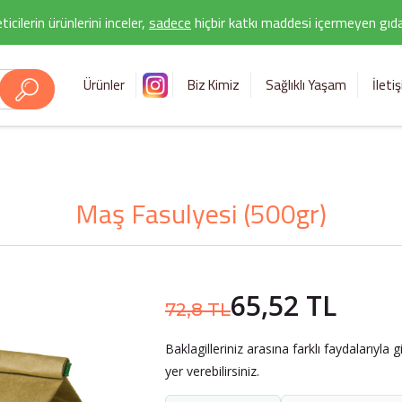
icilerin ürünlerini inceler,
sadece
hiçbir katkı maddesi içermeyen gıda 
Ürünler
Biz Kimiz
Sağlıklı Yaşam
İleti
Maş Fasulyesi (500gr)
65,52 TL
72,8 TL
Baklagilleriniz arasına farklı faydalarıyla
yer verebilirsiniz.