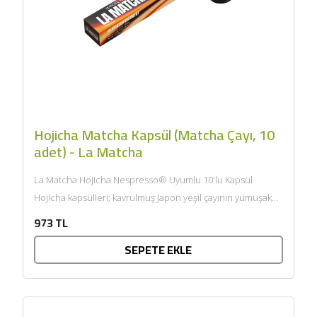
Hojicha Matcha Kapsül (Matcha Çayı, 10
adet) - La Matcha
La Matcha Hojicha Nespresso® Uyumlu 10'lu Kapsül
Hojicha kapsülleri; kavrulmuş Japon yeşil çayının yumuşak
ve dengeli aromasını pratik...
973 TL
SEPETE EKLE