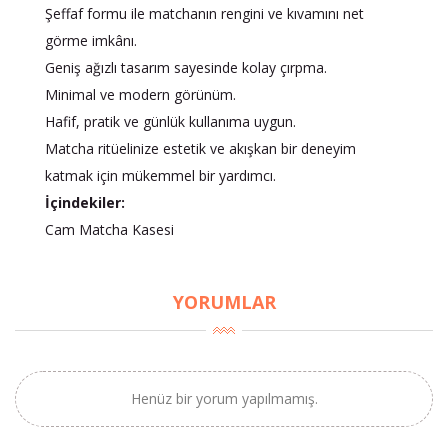
Şeffaf formu ile matchanın rengini ve kıvamını net
görme imkânı.
Geniş ağızlı tasarım sayesinde kolay çırpma.
Minimal ve modern görünüm.
Hafif, pratik ve günlük kullanıma uygun.
Matcha ritüelinize estetik ve akışkan bir deneyim
katmak için mükemmel bir yardımcı.
İçindekiler:
×
Cam Matcha Kasesi
BU HAFTANIN PLANLI İNDİRİMİ
2690,00 TL
Kaan Olgun Hasat
YORUMLAR
2071,30 TL
Naturel Sızma
Zeytinyağı (5lt, Soğuk
Sıkım) - Bilgem
Zeytincilik
Henüz bir yorum yapılmamış.