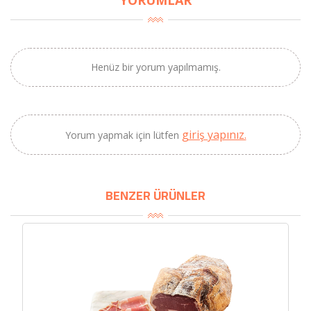
YORUMLAR
×
BU HAFTANIN PLANLI İNDİRİMİ
Henüz bir yorum yapılmamış.
2320,00 TL
Sızma Zeytinyağı
2100,00 TL
(2025 Yeni Hasat,
Güney Ege, 5 Litre) -
AtcaNova
giriş yapınız.
Yorum yapmak için lütfen
SEPETE EKLE
BENZER ÜRÜNLER