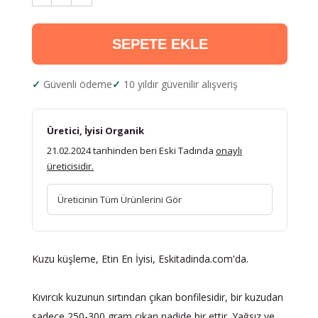
SEPETE EKLE
Güvenli ödeme
10 yıldır güvenilir alışveriş
Üretici, İyisi Organik
21.02.2024 tarihinden beri Eski Tadında
onaylı
üreticisidir.
Üreticinin Tüm Ürünlerini Gör
Kuzu küşleme, Etin En İyisi, Eskitadinda.com'da.
Kıvırcık kuzunun sırtından çıkan bonfilesidir, bir kuzudan
sadece 250-300 gram çıkan nadide bir ettir. Yağsız ve