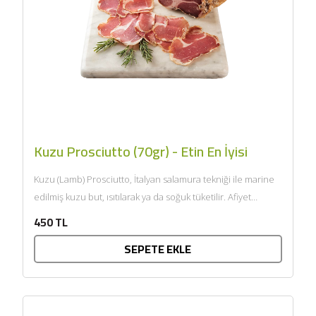
Kuzu Prosciutto (70gr) - Etin En İyisi
Kuzu (Lamb) Prosciutto, İtalyan salamura tekniği ile marine
edilmiş kuzu but, ısıtılarak ya da soğuk tüketilir. Afiyet
olsun....
450 TL
SEPETE EKLE