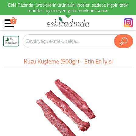
Eski Tadında, üreticilerin ürünlerini inceler,
sadece
hiçbir katkı
maddesi içermeyen gıda ürünlerini sunar.
0
Planlı
İndirimler
Kuzu Küşleme (500gr) - Etin En İyisi