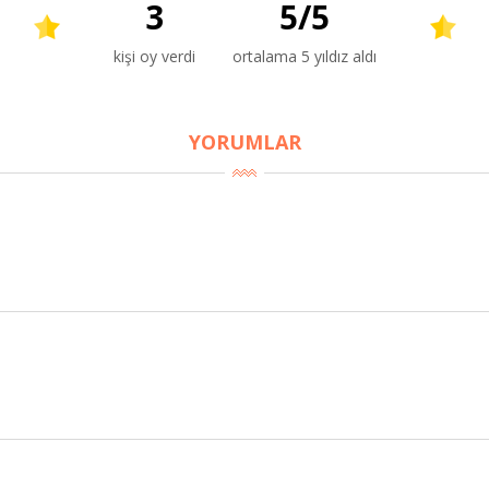
3
5
/
5
kişi oy verdi
ortalama 5 yıldız aldı
YORUMLAR
BU HAFTANIN PLANLI İNDİRİMİ
2320,00 TL
Sızma Zeytinyağı (2025
2100,00 TL
Yeni Hasat, Güney Ege, 5