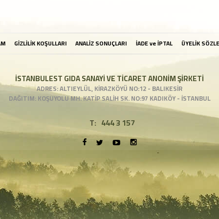
AM
GİZLİLİK KOŞULLARI
ANALİZ SONUÇLARI
İADE ve İPTAL
ÜYELİK SÖZL
İSTANBULEST GIDA SANAYİ VE TİCARET ANONİM ŞİRKETİ
ADRES: ALTIEYLÜL, KİRAZKÖYÜ NO:12 - BALIKESİR
DAĞITIM: KOŞUYOLU MH. KATİP SALİH SK. NO:97 KADIKÖY - İSTANBUL
T:
444 3 157