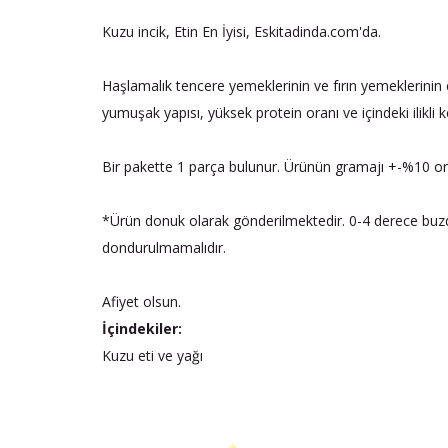
Kuzu incik, Etin En İyisi, Eskitadinda.com'da.
Haşlamalık tencere yemeklerinin ve fırın yemeklerinin en 
yumuşak yapısı, yüksek protein oranı ve içindeki ilikli k
Bir pakette 1 parça bulunur. Ürünün gramajı +-%10 oran
*Ürün donuk olarak gönderilmektedir. 0-4 derece buzd
dondurulmamalıdır.
Afiyet olsun.
İçindekiler:
Kuzu eti ve yağı