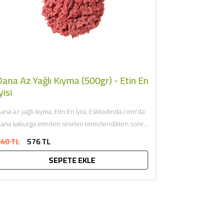
ana Az Yağlı Kıyma (500gr) - Etin En
yisi
ana az yağlı kıyma, Etin En İyisi, Eskitadinda.com'da.
ana kaburga etinden sinirleri temizlendikten sonra
endi yağı ile çift...
40 TL
576 TL
SEPETE EKLE