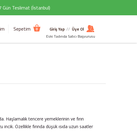
 7 Gün Teslimat (İstanbul)
şim
Sepetim
Giriş Yap
//
Üye Ol
0
Eski Tadında Satıcı Başvurusu
'da. Haşlamalık tencere yemeklerinin ve fırın
u incik. Özellikle fırında düşük ısıda uzun saatler