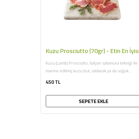
Kuzu Prosciutto (70gr) - Etin En İyis
Kuzu (Lamb) Prosciutto, İtalyan salamura tekniği ile
marine edilmiş kuzu but, ısıtılarak ya da soğuk
tüketilir. Afiyet olsun....
450 TL
SEPETE EKLE