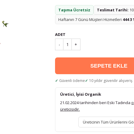
Taşıma Ücretsiz
Teslimat Tarihi:
10.
Haftanın 7 Günü Müşteri Hizmetleri
444 3 
ADET
-
1
+
SEPETE EKLE
Güvenli ödeme
10 yıldır güvenilir alışveriş
Üretici, İyisi Organik
21.02.2024 tarihinden beri Eski Tadında
o
üreticisidir.
Üreticinin Tüm Ürünlerini Gö