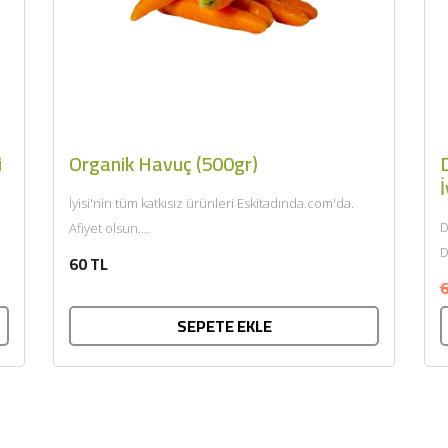
i
Organik Havuç (500gr)
D
İ
İyisi'nin tüm katkısız ürünleri Eskitadında.com'da.
D
Afiyet olsun....
D
60 TL
k
6
SEPETE EKLE