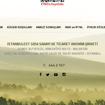
AM
GİZLİLİK KOŞULLARI
ANALİZ SONUÇLARI
İADE ve İPTAL
ÜYELİK SÖZL
İSTANBULEST GIDA SANAYİ VE TİCARET ANONİM ŞİRKETİ
ADRES: ALTIEYLÜL, KİRAZKÖYÜ NO:12 - BALIKESİR
DAĞITIM: KOŞUYOLU MH. KATİP SALİH SK. NO:97 KADIKÖY - İSTANBUL
T:
444 3 157