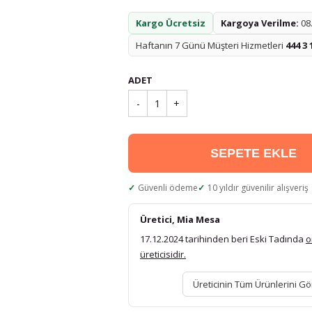
Kargo Ücretsiz
Kargoya Verilme:
08.
Haftanın 7 Günü Müşteri Hizmetleri
444 3 
ADET
-
1
+
SEPETE EKLE
Güvenli ödeme
10 yıldır güvenilir alışveriş
Üretici, Mia Mesa
17.12.2024 tarihinden beri Eski Tadında
o
üreticisidir.
Üreticinin Tüm Ürünlerini Gö