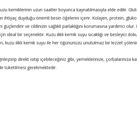
kuzu kemiklerinin uzun saatler boyunca kaynatılmasıyla elde edilir. Glu
n ihtiyaç duyduğu önemli besin öğelerini içerir. Kolajen, protein, gluko
ni güçlendirir ve cildinizin sağlıklı parlaklığını korumasına yardımcı olur.
 ideal bir seçenektir. Kuzu ilikli kemik suyu sıcaklığı ve besleyici doku
ın, kuzu ilikli kemik suyu ile her öğününüzü unutulmaz bir lezzet şölen
ginleştirip direkt ısıtıp içebileceğiniz gibi, yemeklerinize, çorbalarınıza
nde tüketilmesi gerekmektedir.