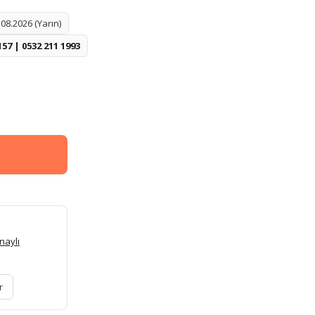
08.2026 (Yarın)
157 | 0532 211 1993
naylı
r