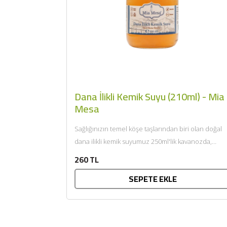
Dana İlikli Kemik Suyu (210ml) - Mia
Mesa
Sağlığınızın temel köşe taşlarından biri olan doğal
dana ilikli kemik suyumuz 250ml'lik kavanozda,
besleyici özelliği ve lezzetiyle...
260 TL
SEPETE EKLE