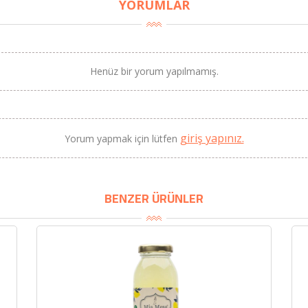
YORUMLAR
Henüz bir yorum yapılmamış.
BU HAFTANIN PLANLI İNDİRİMİ
2690,00 TL
Kaan Olgun Hasat
giriş yapınız.
Yorum yapmak için lütfen
2071,30 TL
Naturel Sızma Zeytinyağı
(5lt, Soğuk Sıkım) - Bilgem
Zeytincilik
BENZER ÜRÜNLER
SEPETE EKLE