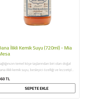
ana İlikli Kemik Suyu (720ml) - Mia
Mesa
ağlığınızın temel köşe taşlarından biri olan doğal
ana ilikli kemik suyu, besleyici özelliği ve lezzetiyle
ofralarınıza geliyor....
60 TL
SEPETE EKLE