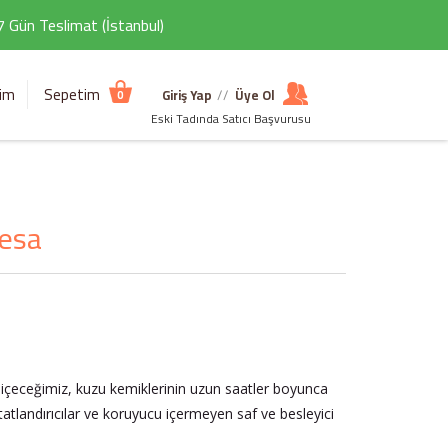
 7 Gün Teslimat (İstanbul)
şim
Sepetim
Giriş Yap
//
Üye Ol
0
Eski Tadında Satıcı Başvurusu
Mesa
l içeceğimiz, kuzu kemiklerinin uzun saatler boyunca
 tatlandırıcılar ve koruyucu içermeyen saf ve besleyici